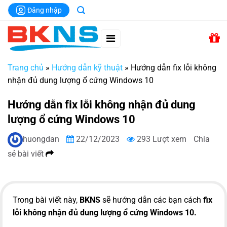
Chuyển
Đăng nhập
đến
nội
dung
Trang chủ
»
Hướng dẫn kỹ thuật
»
Hướng dẫn fix lỗi không
nhận đủ dung lượng ổ cứng Windows 10
Hướng dẫn fix lỗi không nhận đủ dung
lượng ổ cứng Windows 10
huongdan
22/12/2023
293 Lượt xem
Chia
sẻ bài viết
Trong bài viết này,
BKNS
sẽ hướng dẫn các bạn cách
fix
lỗi không nhận đủ dung lượng ổ cứng Windows 10.