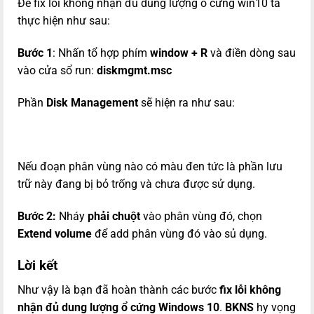
Để fix lỗi không nhận đủ dung lượng ổ cứng win10 ta
thực hiện như sau:
Bước 1
: Nhấn tổ hợp phím
window + R
và điền dòng sau
vào cửa sổ run:
diskmgmt.msc
Phần
Disk Management
sẽ hiện ra như sau:
Nếu đoạn phân vùng nào có màu đen tức là phần lưu
trữ này đang bị bỏ trống và chưa được sử dụng.
Bước 2:
Nháy
phải chuột
vào phân vùng đó, chọn
Extend volume
để add phân vùng đó vào sủ dụng.
Lời kết
Như vậy là bạn đã hoàn thành các bước
fix lỗi không
nhận đủ dung lượng ổ cứng Windows 10
.
BKNS
hy vọng