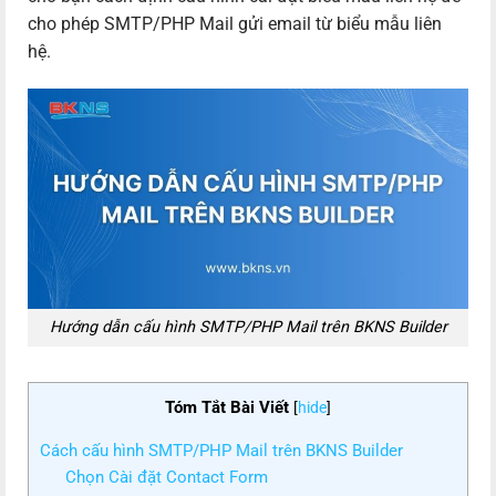
cho phép SMTP/PHP Mail gửi email từ biểu mẫu liên
hệ.
Hướng dẫn cấu hình SMTP/PHP Mail trên BKNS Builder
Tóm Tắt Bài Viết
[
hide
]
Cách cấu hình SMTP/PHP Mail trên BKNS Builder
Chọn Cài đặt Contact Form