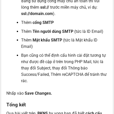
đang sử dụng cổng máy chủ an toàn thì vui
lòng thêm
ssl://
trước miền máy chủ, ví dụ:
ssl://domain.com
).
Thêm
cổng SMTP
Thêm
Tên người dùng SMTP
(tức là ID Email)
Thêm
Mật khẩu SMTP
(tức là Mật khẩu ID
Email)
Bạn cũng có thể định cấu hình cài đặt tương tự
như được đề cập ở trên trong PHP Mail, tức là
thay đổi Subject, thay đổi Thông báo
Success/Failed, Thêm reCAPTCHA để tránh thư
rác.
Nhấp vào
Save Changes.
Tổng kết
Qua bài viết trên,
BKNS
hy vọng bạn đã biết
cách cấu