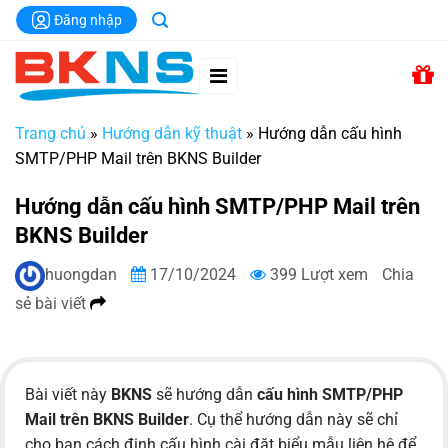
Chuyển
Đăng nhập
đến
nội
dung
Trang chủ
»
Hướng dẫn kỹ thuật
»
Hướng dẫn cấu hình
SMTP/PHP Mail trên BKNS Builder
Hướng dẫn cấu hình SMTP/PHP Mail trên
BKNS Builder
huongdan
17/10/2024
399 Lượt xem
Chia
sẻ bài viết
Bài viết này
BKNS
sẽ hướng dẫn
cấu hình SMTP/PHP
Mail trên BKNS Builder
. Cụ thể hướng dẫn này sẽ chỉ
cho bạn cách định cấu hình cài đặt biểu mẫu liên hệ để