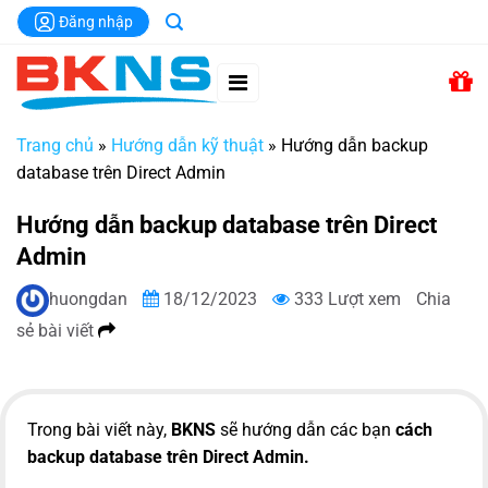
Chuyển
Đăng nhập
đến
nội
dung
Trang chủ
»
Hướng dẫn kỹ thuật
»
Hướng dẫn backup
database trên Direct Admin
Hướng dẫn backup database trên Direct
Admin
huongdan
18/12/2023
333 Lượt xem
Chia
sẻ bài viết
Trong bài viết này,
BKNS
sẽ hướng dẫn các bạn
cách
backup database trên Direct Admin.