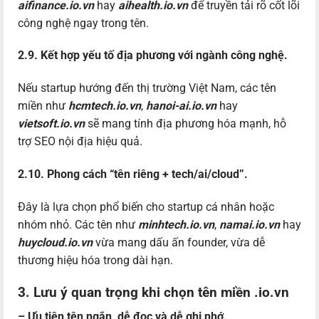
aifinance.io.vn
hay
aihealth.io.vn
để truyền tải rõ cốt lõi
công nghệ ngay trong tên.
2.9. Kết hợp yếu tố địa phương với ngành công nghệ.
Nếu startup hướng đến thị trường Việt Nam, các tên
miền như
hcmtech.io.vn
,
hanoi-ai.io.vn
hay
vietsoft.io.vn
sẽ mang tính địa phương hóa mạnh, hỗ
trợ SEO nội địa hiệu quả.
2.10. Phong cách “tên riêng + tech/ai/cloud”.
Đây là lựa chọn phổ biến cho startup cá nhân hoặc
nhóm nhỏ. Các tên như
minhtech.io.vn
,
namai.io.vn
hay
huycloud.io.vn
vừa mang dấu ấn founder, vừa dễ
thương hiệu hóa trong dài hạn.
3. Lưu ý quan trọng khi chọn tên miền .io.vn
– Ưu tiên tên ngắn, dễ đọc và dễ ghi nhớ.