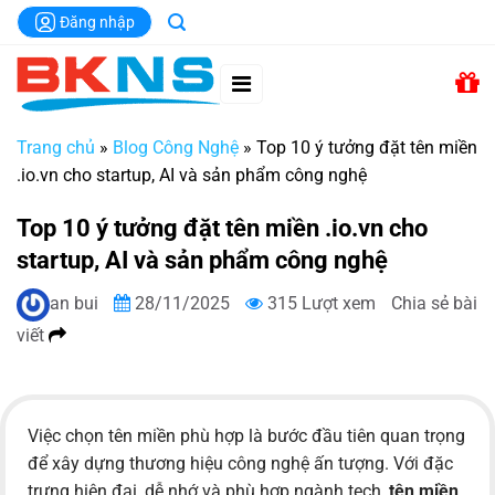
Chuyển
Đăng nhập
đến
nội
dung
Trang chủ
»
Blog Công Nghệ
»
Top 10 ý tưởng đặt tên miền
.io.vn cho startup, AI và sản phẩm công nghệ
Top 10 ý tưởng đặt tên miền .io.vn cho
startup, AI và sản phẩm công nghệ
an bui
28/11/2025
315 Lượt xem
Chia sẻ bài
viết
Việc chọn tên miền phù hợp là bước đầu tiên quan trọng
để xây dựng thương hiệu công nghệ ấn tượng. Với đặc
trưng hiện đại, dễ nhớ và phù hợp ngành tech,
tên miền