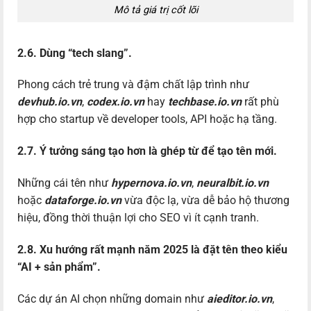
Mô tả giá trị cốt lõi
2.6. Dùng “tech slang”.
Phong cách trẻ trung và đậm chất lập trình như
devhub.io.vn
,
codex.io.vn
hay
techbase.io.vn
rất phù
hợp cho startup về developer tools, API hoặc hạ tầng.
2.7. Ý tưởng sáng tạo hơn là ghép từ để tạo tên mới.
Những cái tên như
hypernova.io.vn
,
neuralbit.io.vn
hoặc
dataforge.io.vn
vừa độc lạ, vừa dễ bảo hộ thương
hiệu, đồng thời thuận lợi cho SEO vì ít cạnh tranh.
2.8. Xu hướng rất mạnh năm 2025 là đặt tên theo kiểu
“AI + sản phẩm”.
Các dự án AI chọn những domain như
aieditor.io.vn
,