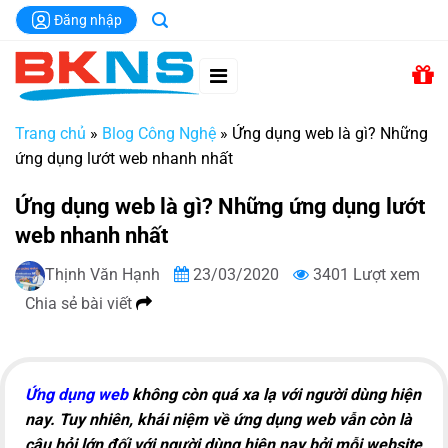
Chuyển
Đăng nhập
đến
nội
dung
Trang chủ
»
Blog Công Nghệ
»
Ứng dụng web là gì? Những
ứng dụng lướt web nhanh nhất
Ứng dụng web là gì? Những ứng dụng lướt
web nhanh nhất
Thịnh Văn Hạnh
23/03/2020
3401 Lượt xem
Chia sẻ bài viết
Ứng dụng web
không còn quá xa lạ với người dùng hiện
nay. Tuy nhiên, khái niệm về ứng dụng web vẫn còn là
câu hỏi lớn đối với người dùng hiện nay bởi mỗi website