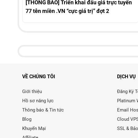
[THÔNG BÁO] Triển khai đấu giá trực tuyến
77 tên miền .VN “cực giá trị” đợt 2
VỀ CHÚNG TÔI
DỊCH VỤ
Giới thiệu
Đăng Ký T
Hồ sơ năng lực
Platinum 
Thông báo & Tin tức
Email Hos
Blog
Cloud VP
Khuyến Mại
SSL & Bả
Affiliate