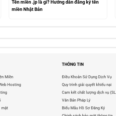
Tên miền .jp là gì? Hướng dẫn đăng ký tên
miền Nhật Bản
THÔNG TIN
ên Miền
Điều Khoản Sử Dụng Dịch Vụ
Web Hosting
Quy trình giải quyết khiếu nại
ting
Cam kết chất lượng dịch vụ (S
S
Văn Bản Pháp Lý
o mật
Biểu Mẫu Hồ Sơ Đăng Ký
Chính sách bảo mật thông tin