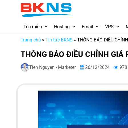
Chuyển
đến
nội
dung
Tên miền
Hosting
Email
VPS
Trang chủ
»
Tin tức BKNS
»
THÔNG BÁO ĐIỀU CHỈNH
THÔNG BÁO ĐIỀU CHỈNH GIÁ
Tien Nguyen - Marketer
26/12/2024
978 