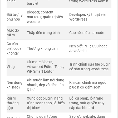
chính
trong WordPress Admin
bài viết
Blogger, content
Đối tượng
Developer, kỹ thuật viên
marketer, quản trị viên
phù hợp
WordPress
website
Mức độ
Thấp đến trung bình
Cao nếu sửa sai code
rủi ro
Có cần
Nên biết PHP, CSS hoặc
biết code
Thường không cần
JavaScript
không?
Ultimate Blocks,
Trình chỉnh sửa file plugin
Ví dụ
Advanced Editor Tools,
có sẵn trong WordPress
WP Smart Editor
Khi muốn làm nội dung
Nên dùng
Khi cần chỉnh mã nguồn
nhanh, đẹp và dễ quản
khi nào?
plugin có kiểm soát
lý hơn
Rủi ro
Xung đột plugin, nặng
Lỗi cú pháp, lỗi trắng
thường
trình soạn thảo, lỗi hiển
trang, mất quyền truy
gặp
thị block
cập dashboard
Chọn plugin tương
Sao lưu website, dùng