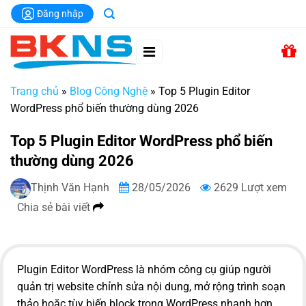
Chuyển
Đăng nhập
đến
nội
dung
Trang chủ
»
Blog Công Nghệ
»
Top 5 Plugin Editor
WordPress phổ biến thường dùng 2026
Top 5 Plugin Editor WordPress phổ biến
thường dùng 2026
Thịnh Văn Hạnh
28/05/2026
2629 Lượt xem
Chia sẻ bài viết
Plugin Editor WordPress là nhóm công cụ giúp người
quản trị website chỉnh sửa nội dung, mở rộng trình soạn
thảo hoặc tùy biến block trong WordPress nhanh hơn.