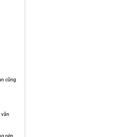
ạn cũng
e vẫn
ng nên