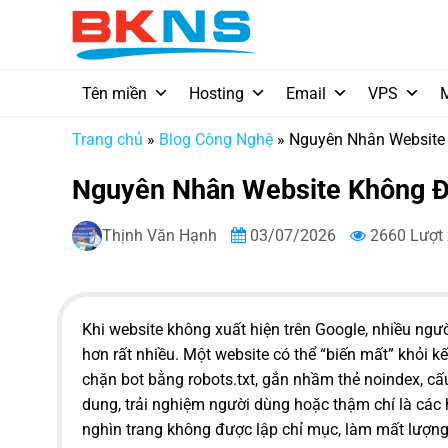
Chuyển
đến
nội
dung
Tên miền
Hosting
Email
VPS
Trang chủ
»
Blog Công Nghệ
»
Nguyên Nhân Website
Nguyên Nhân Website Không Đ
Thịnh Văn Hạnh
03/07/2026
2660 Lượt
Khi website không xuất hiện trên Google, nhiều ngườ
hơn rất nhiều. Một website có thể “biến mất” khỏi k
chặn bot bằng robots.txt, gắn nhầm thẻ noindex, cấ
dung, trải nghiệm người dùng hoặc thậm chí là các 
nghìn trang không được lập chỉ mục, làm mất lượng 