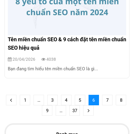
Tên miền chuẩn SEO & 9 cách đặt tên miền chuẩn
SEO hiệu quả
20/04/2026
4038
Bạn đang tìm hiểu tên miền chuẩn SEO là gì...
1
…
3
4
5
6
7
8
9
…
37