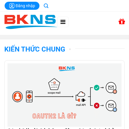
Chuyển
Đăng nhập
đến
nội
dung
KIẾN THỨC CHUNG