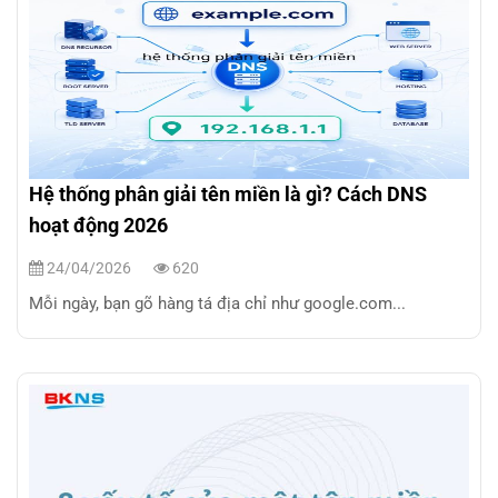
Hệ thống phân giải tên miền là gì? Cách DNS
hoạt động 2026
24/04/2026
620
Mỗi ngày, bạn gõ hàng tá địa chỉ như google.com...