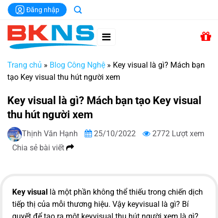
Chuyển
Đăng nhập
đến
nội
dung
Trang chủ
»
Blog Công Nghệ
»
Key visual là gì? Mách bạn
tạo Key visual thu hút người xem
Key visual là gì? Mách bạn tạo Key visual
thu hút người xem
Thịnh Văn Hạnh
25/10/2022
2772 Lượt xem
Chia sẻ bài viết
Key visual
là một phần không thể thiếu trong chiến dịch
tiếp thị của mỗi thương hiệu. Vậy keyvisual là gì? Bí
quyết để tạo ra một keyvisual thu hút người xem là gì?