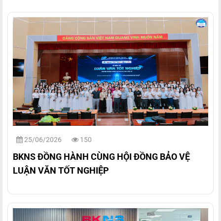
25/06/2026
150
BKNS ĐỒNG HÀNH CÙNG HỘI ĐỒNG BẢO VỆ
LUẬN VĂN TỐT NGHIỆP