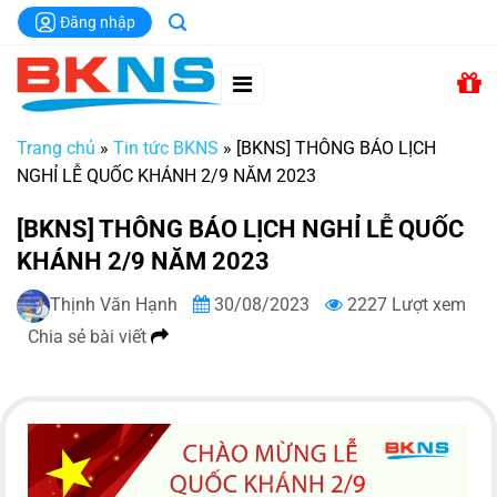
Chuyển
Đăng nhập
đến
nội
dung
Trang chủ
»
Tin tức BKNS
»
[BKNS] THÔNG BÁO LỊCH
NGHỈ LỄ QUỐC KHÁNH 2/9 NĂM 2023
[BKNS] THÔNG BÁO LỊCH NGHỈ LỄ QUỐC
KHÁNH 2/9 NĂM 2023
Thịnh Văn Hạnh
30/08/2023
2227 Lượt xem
Chia sẻ bài viết