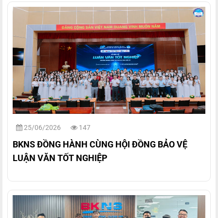
25/06/2026
147
BKNS ĐỒNG HÀNH CÙNG HỘI ĐỒNG BẢO VỆ
LUẬN VĂN TỐT NGHIỆP