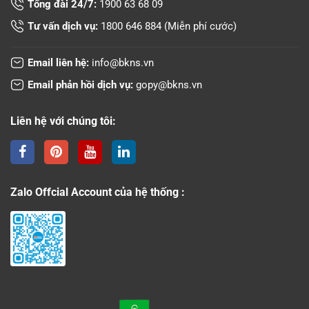
Tổng đài 24/7:
1900 63 68 09
Tư vấn dịch vụ:
1800 646 884
(Miễn phí cước)
Email liên hệ:
info@bkns.vn
Email phản hồi dịch vụ:
gopy@bkns.vn
Liên hệ với chúng tôi:
Zalo Offcial Account của hệ thống :