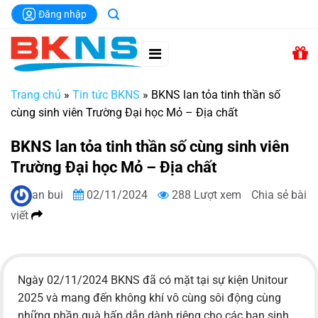
Chuyển
Đăng nhập
đến
nội
dung
Trang chủ
»
Tin tức BKNS
»
BKNS lan tỏa tinh thần số
cùng sinh viên Trường Đại học Mỏ – Địa chất
BKNS lan tỏa tinh thần số cùng sinh viên
Trường Đại học Mỏ – Địa chất
an bui
02/11/2024
288 Lượt xem
Chia sẻ bài
viết
Ngày 02/11/2024 BKNS đã có mặt tại sự kiện Unitour
2025 và mang đến không khí vô cùng sôi động cùng
những phần quà hấp dẫn dành riêng cho các bạn sinh