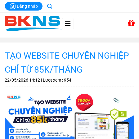
Chuyển
Đăng nhập
đến
nội
dung
TẠO WEBSITE CHUYÊN NGHIỆP
CHỈ TỪ 85K/THÁNG
22/05/2026
14:12
| Lượt xem : 954