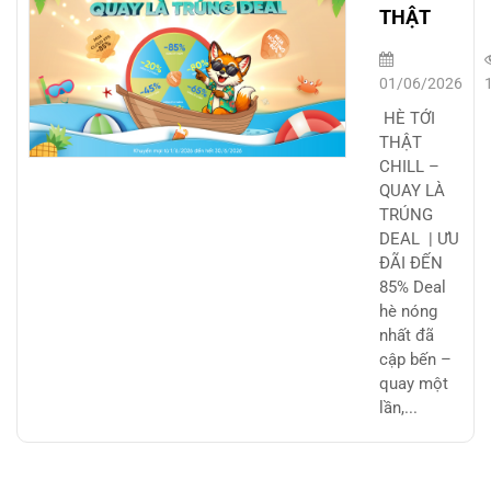
THẬT
CHILL –
QUAY LÀ
01/06/2026
TRÚNG
HÈ TỚI
DEAL |
THẬT
CHILL –
ƯU ĐÃI
QUAY LÀ
ĐẾN 85%
TRÚNG
DEAL | ƯU
ĐÃI ĐẾN
85% Deal
hè nóng
nhất đã
cập bến –
quay một
lần,...