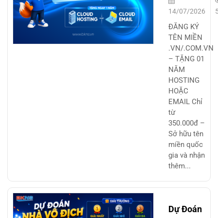
– TẶNG 01
14/07/2026
NĂM
ĐĂNG KÝ
HOSTING
TÊN MIỀN
.VN/.COM.VN
HOẶC EMAI
– TẶNG 01
NĂM
HOSTING
HOẶC
EMAIL Chỉ
từ
350.000đ –
Sở hữu tên
miền quốc
gia và nhận
thêm...
Dự Đoán