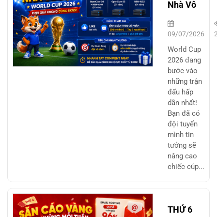
Nhà Vô
Địch
World
09/07/2026
Cup 2026
World Cup
– Rinh
2026 đang
bước vào
Quà
những trận
Công
đấu hấp
Nghệ
dẫn nhất!
Cùng
Bạn đã có
đội tuyển
BKNS
mình tin
tưởng sẽ
nâng cao
chiếc cúp...
THỨ 6