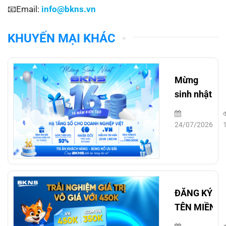
📧Email:
info@bkns.vn
KHUYẾN MẠI KHÁC
Mừng
sinh nhật
BKNS 16
tuổi
24/07/2026
ĐĂNG KÝ
TÊN MIỀN
.VN/.COM.V