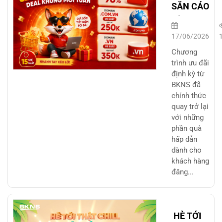
SĂN CÁO
VÀNG –
DEAL
17/06/2026
KHỦNG
Chương
MỖI
trình ưu đãi
định kỳ từ
TUẦN
BKNS đã
chính thức
quay trở lại
với những
phần quà
hấp dẫn
dành cho
khách hàng
đăng...
HÈ TỚI