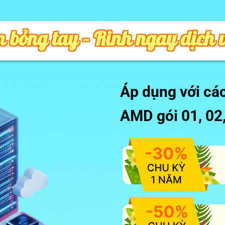
 bỏng tay – Rinh ngay dịch 
Áp dụng với cá
AMD gói 01, 02