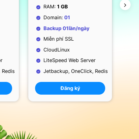
RAM:
2 GB
R
Domain:
02
D
Backup 01 lần/ngày
Miễn phí SSL
M
CloudLinux
C
r
LiteSpeed Web Server
L
 Redis
Jetbackup, OneClick, Redis
J
Đăng ký