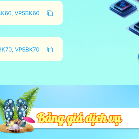
K60, VPSBK60
K70, VPSBK70
Bảng giá dịch vụ