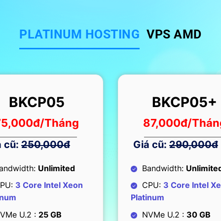
PLATINUM HOSTING
VPS AMD
BKCP05+
BKCP01
87,000
đ/Tháng
9,000
đ/Thán
á cũ:
290,000đ
Giá cũ:
27,550đ
andwidth:
Unlimited
Bandwidth:
Unlimite
PU:
3 Core Intel Xeon
CPU:
1 Core Intel X
inum
Platinum
VMe U.2 :
30 GB
NVMe U.2 Storage:
2