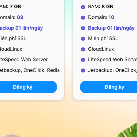
AM:
8 GB
RAM:
1 GB
omain:
10
Domain:
01
ackup 01 lần/ngày
Backup 01lần/ngày
ễn phí SSL
Miễn phí SSL
loudLinux
CloudLinux
iteSpeed Web Server
LiteSpeed Web Serve
tbackup, OneClick, Redis
Jetbackup, OneClick,
Đăng ký
Đăng ký