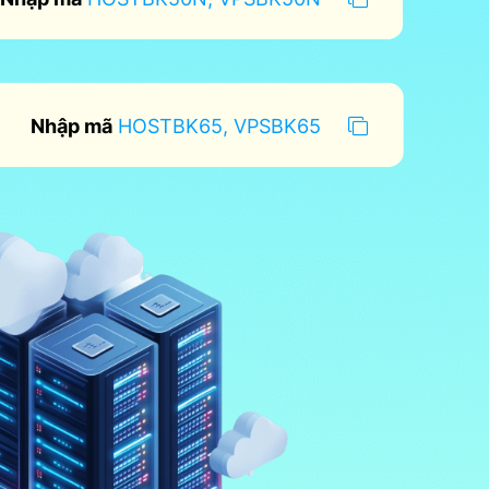
Nhập mã
HOSTBK65, VPSBK65