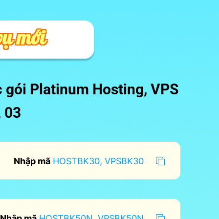
vụ mới
c gói Platinum Hosting, VPS
, 03
Nhập mã
HOSTBK30, VPSBK30
Nhập mã
HOSTBK50N, VPSBK50N