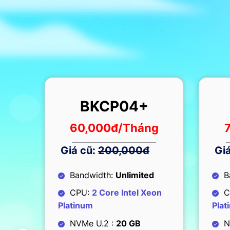
BKCP05
g
75,000
đ/Tháng
Giá cũ:
250,000đ
Gi
Bandwidth:
Unlimited
B
on
CPU:
3 Core Intel Xeon
C
Platinum
Plat
NVMe U.2 :
25 GB
N