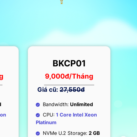
BKCP02
g
15,000
đ/Tháng
Giá cũ:
50,000đ
Gi
d
Bandwidth:
Unlimited
B
eon
CPU:
1 Core Intel Xeon
C
Platinum
Pla
 GB
NVMe U.2 Storage:
5 GB
N