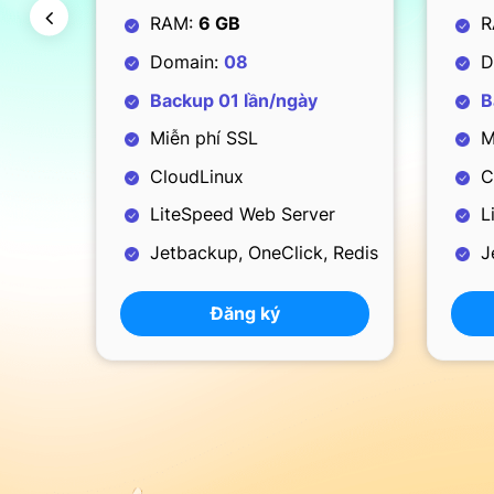
RAM:
7 GB
R
Domain:
09
D
Backup 01 lần/ngày
B
Miễn phí SSL
Mi
CloudLinux
C
r
LiteSpeed Web Server
L
 Redis
Jetbackup, OneClick, Redis
Je
Đăng ký