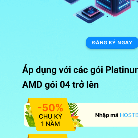
ĐĂNG KÝ NGAY
Áp dụng với các gói Platin
AMD gói 04 trở lên
Nhập mã
HOSTB