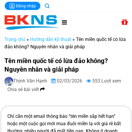
Chuyển
Đăng nhập
đến
nội
dung
Trang chủ
»
Hướng dẫn kỹ thuật
»
Tên miền quốc tế có lừa
đảo không? Nguyên nhân và giải pháp
Tên miền quốc tế có lừa đảo không?
Nguyên nhân và giải pháp
Thịnh Văn Hạnh
02/03/2026
553 Lượt xem
Chia sẻ bài viết
Chỉ cần một email thông báo “tên miền sắp hết hạn”
hoặc một cuộc gọi mời mua đuôi miền lạ với giá rẻ bất
thường, nhiều người đã mất tiền oan. Không ít doanh