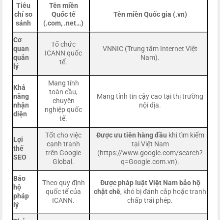
Tiêu
Tên miền
chí so
Quốc tế
Tên miền Quốc gia (.vn)
sánh
(.com, .net…)
Cơ
Tổ chức
quan
VNNIC (Trung tâm Internet Việt
ICANN quốc
quản
Nam).
tế.
lý
Mang tính
Khả
toàn cầu,
năng
Mang tính tin cậy cao tại thị trường
chuyên
nhận
nội địa.
nghiệp quốc
diện
tế.
Tốt cho việc
Được ưu tiên hàng đầu
khi tìm kiếm
Lợi
cạnh tranh
tại Việt Nam
thế
trên Google
(https://www.google.com/search?
SEO
Global.
q=Google.com.vn).
Bảo
Theo quy định
Được pháp luật Việt Nam bảo hộ
hộ
quốc tế của
chặt chẽ
, khó bị đánh cắp hoặc tranh
pháp
ICANN.
chấp trái phép.
lý