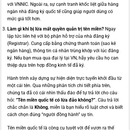
với VNNIC. Ngoài ra, sự cạnh tranh khốc liệt giữa hàng
ngàn nhà đăng ký quốc tế cũng giúp người dùng có
mức giá tốt hơn.
Làm gì khi bị lừa mất quyền quản trị tên miền?
Ngay
lập tức liên hệ với bộ phận hỗ trợ của nhà đăng ký
(Registrar). Cung cấp bằng chứng thanh toán (sao kê
ngân hàng), thông tin cá nhân trùng khớp với lúc đăng
ký. Nếu bạn mua qua đại lý tại VN, hãy yêu cầu họ can
thiệp dựa trên hợp đồng kinh tế đã ký.
Hành trình xây dựng sự hiện diện trực tuyến khởi đầu từ
một cái tên. Qua những phân tích chi tiết phía trên,
chúng ta đã có cái nhìn thấu đáo để tự trả lời cho câu
hỏi:
“Tên miền quốc tế có lừa đảo không?”
. Câu trả lời
chắc chắn là
Không
, miễn là bạn hiểu rõ luật chơi và biết
cách chọn đúng “người đồng hành” uy tín.
Tên miền quốc tế là công cụ tuyệt vời để vươn ra thế