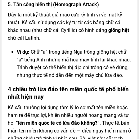
5. Tấn công hiển thị (Homograph Attack)
Đây là một kỹ thuật giả mạo cực kỳ tinh vi về mặt kỹ
thuật. Kẻ xấu sử dụng các ký tự từ các bảng chữ cái
khác nhau (như chữ cái Cyrillic) có hình dáng
giống hệt
chữ cái Latinh.
Ví dụ:
Chữ “а” trong tiếng Nga trông giống hệt chữ
“a” tiếng Anh nhưng mã hóa máy tính lại khác nhau.
Trình duyệt có thể hiển thị địa chỉ trông có vẻ đúng,
nhưng thực tế nó dẫn đến một máy chủ lừa đảo.
4 chiêu trò lừa đảo tên miền quốc tế phổ biến
nhất hiện nay
Kẻ xấu thường lợi dụng tâm lý lo sợ mất tên miền hoặc
ham rẻ để trục lợi, khiến nhiều người hoang mang và tự
hỏi
“tên miền quốc tế có lừa đảo không?”
. Thực tế, bản
thân tên miền không có vấn đề — điều nguy hiểm nằm ở
những chiêu trò tinh vi phía sau. Bài viết này sẽ vạch