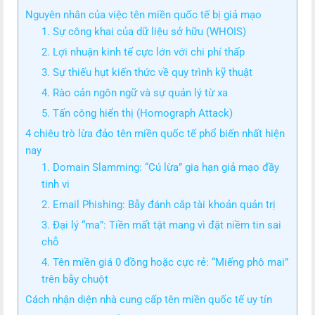
Nguyên nhân của việc tên miền quốc tế bị giả mạo
1. Sự công khai của dữ liệu sở hữu (WHOIS)
2. Lợi nhuận kinh tế cực lớn với chi phí thấp
3. Sự thiếu hụt kiến thức về quy trình kỹ thuật
4. Rào cản ngôn ngữ và sự quản lý từ xa
5. Tấn công hiển thị (Homograph Attack)
4 chiêu trò lừa đảo tên miền quốc tế phổ biến nhất hiện
nay
1. Domain Slamming: “Cú lừa” gia hạn giả mạo đầy
tinh vi
2. Email Phishing: Bẫy đánh cắp tài khoản quản trị
3. Đại lý “ma”: Tiền mất tật mang vì đặt niềm tin sai
chỗ
4. Tên miền giá 0 đồng hoặc cực rẻ: “Miếng phô mai”
trên bẫy chuột
Cách nhận diện nhà cung cấp tên miền quốc tế uy tín