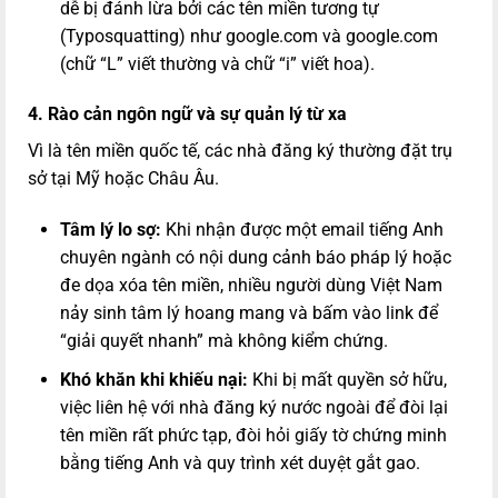
dễ bị đánh lừa bởi các tên miền tương tự
(Typosquatting) như
google.com
và
googIe.com
(chữ “L” viết thường và chữ “i” viết hoa).
4. Rào cản ngôn ngữ và sự quản lý từ xa
Vì là tên miền quốc tế, các nhà đăng ký thường đặt trụ
sở tại Mỹ hoặc Châu Âu.
Tâm lý lo sợ:
Khi nhận được một email tiếng Anh
chuyên ngành có nội dung cảnh báo pháp lý hoặc
đe dọa xóa tên miền, nhiều người dùng Việt Nam
nảy sinh tâm lý hoang mang và bấm vào link để
“giải quyết nhanh” mà không kiểm chứng.
Khó khăn khi khiếu nại:
Khi bị mất quyền sở hữu,
việc liên hệ với nhà đăng ký nước ngoài để đòi lại
tên miền rất phức tạp, đòi hỏi giấy tờ chứng minh
bằng tiếng Anh và quy trình xét duyệt gắt gao.