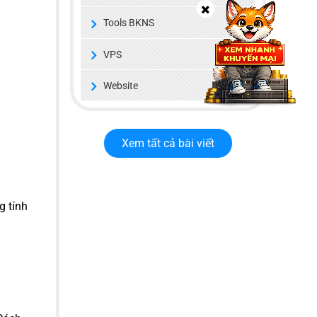
Tools BKNS
VPS
Website
Xem tất cả bài viết
g tính