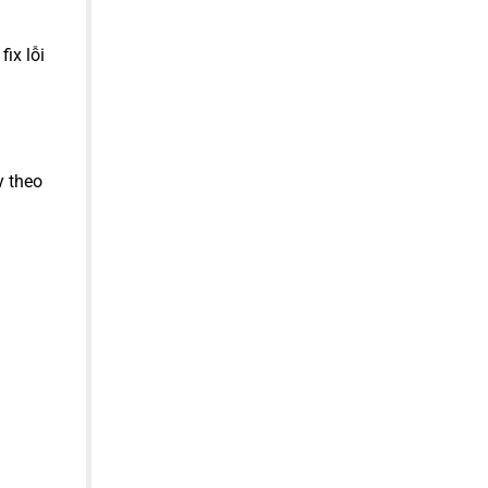
ix lỗi
y theo