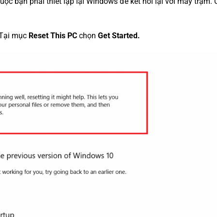
ộc bạn phải thiết lập lại Windows để kết nối lại với máy trạm.
Tại mục
Reset This PC
chọn
Get Started.