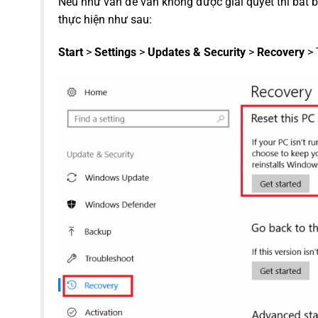
Nếu như vấn đề vẫn không được giải quyết thì bắt bu
thực hiện như sau:
Start
>
Settings
>
Updates & Security
>
Recovery
> 