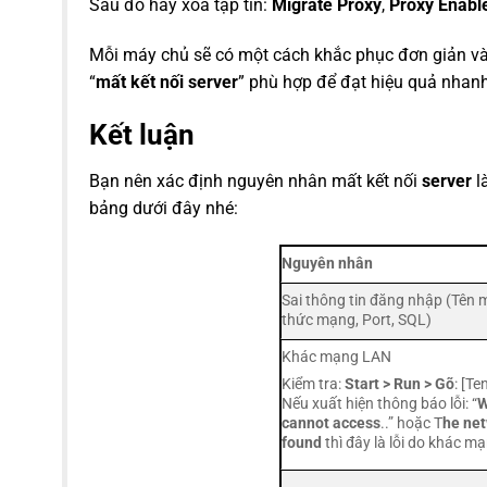
Sau đó hãy xóa tập tin:
Migrate Proxy
,
Proxy Enabl
Mỗi máy chủ sẽ có một cách khắc phục đơn giản và 
“
mất kết nối server
” phù hợp để đạt hiệu quả nhanh
Kết luận
Bạn nên xác định nguyên nhân mất kết nối
server
l
bảng dưới đây nhé:
Nguyên nhân
Sai thông tin đăng nhập (Tên 
thức mạng, Port, SQL)
Khác mạng LAN
Kiểm tra:
Start > Run > Gõ
: [T
Nếu xuất hiện thông báo lỗi: “
W
cannot access
..” hoặc T
he net
found
thì đây là lỗi do khác 