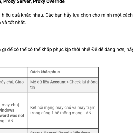
e
,
Proxy Server
,
Proxy Override
hiệu quả khác nhau. Các bạn hãy lựa chọn cho mình một cách f
 và tốt nhất.
à gì để có thể có thể khắp phục kịp thời nhé! Để dễ dàng hơn, hã
Cách khắc phục
máy chủ, Giao
Mở dữ liệu
Account
> Check lại thông
tin
en-may-chu].
Kết nối mạng máy chủ và máy trạm
indows
trong cùng 1 hệ thống mạng LAN
word was not
mạng LAN