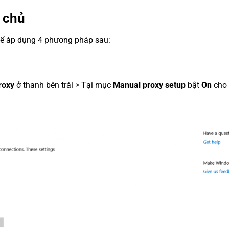
y chủ
thể áp dụng 4 phương pháp sau:
roxy
ở thanh bên trái > Tại mục
Manual proxy setup
bật
On
cho