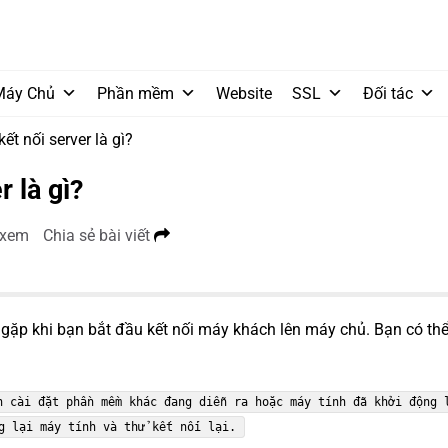
Máy Chủ
Phần mềm
Website
SSL
Đối tác
ết nối server là gì?
r là gì?
 xem
Chia sẻ bài viết
g gặp khi bạn bắt đầu kết nối máy khách lên máy chủ. Bạn có th
h cài đặt phần mềm khác đang diễn ra hoặc máy tính đã khởi động 
g lại máy tính và thử kết nối lại.