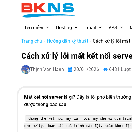
Chuyển
đến
nội
dung
Tên miền
Hosting
Email
VPS
Trang chủ
»
Hướng dẫn kỹ thuật
»
Cách xử lý lỗi mất k
Cách xử lý lỗi mất kết nối serve
Thịnh Văn Hạnh
20/01/2026
6481 Lượt
Mất kết nối server là gì
? Đây là lỗi phổ biến thườn
được thông báo sau:
Không thể kết nối máy tính với máy chủ vì quá trìn
chờ xử lý. Hoàn tất quá trình cài đặt, hoặc khởi độn