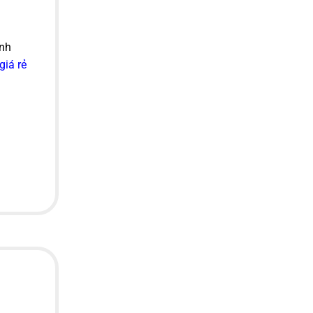
ành
giá rẻ