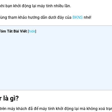
khi bạn khởi động lại máy tính nhiều lần.
? Cùng tham khảo hướng dẫn dưới đây của
BKNS
nhé!
Tóm Tắt Bài Viết
[
hide
]
 là gì?
trên máy khách đã để máy tính khởi động lại mà không xoá trạn