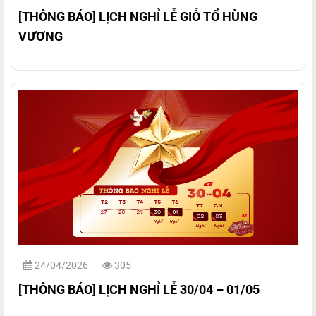
[THÔNG BÁO] LỊCH NGHỈ LỄ GIỖ TỔ HÙNG
VƯƠNG
24/04/2026
305
[THÔNG BÁO] LỊCH NGHỈ LỄ 30/04 – 01/05