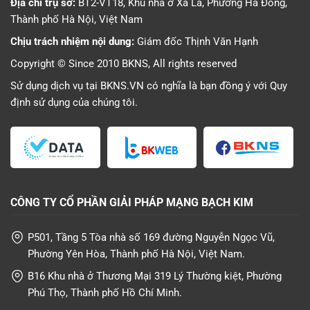
Địa chỉ trụ sở:
BT2-VT18, Khu nhà ở Xa La, Phường Hà Đông,
Thành phố Hà Nội, Việt Nam
Chịu trách nhiệm nội dung:
Giám đốc Thịnh Văn Hạnh
Copyright © Since 2010 BKNS, All rights reserved
Sử dụng dịch vụ tại BKNS.VN có nghĩa là bạn đồng ý với
Quy
định sử dụng
của chúng tôi.
CÔNG TY CỔ PHẦN GIẢI PHÁP MẠNG BẠCH KIM
P501, Tầng 5 Tòa nhà số 169 đường Nguyễn Ngọc Vũ,
Phường Yên Hòa, Thành phố Hà Nội, Việt Nam.
B16 Khu nhà ở Thương Mại 319 Lý Thường kiệt, Phường
Phú Thọ, Thành phố Hồ Chí Minh.