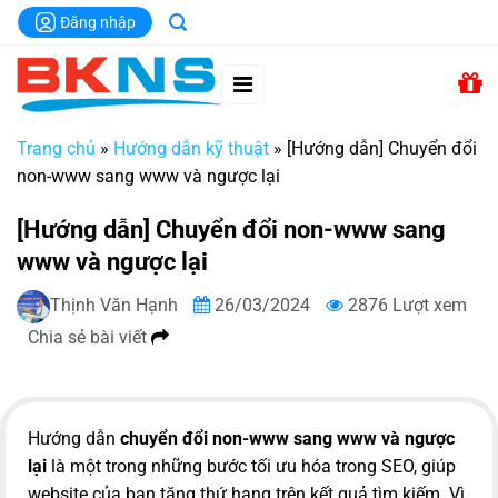
Chuyển
Đăng nhập
đến
nội
dung
Trang chủ
»
Hướng dẫn kỹ thuật
»
[Hướng dẫn] Chuyển đổi
non-www sang www và ngược lại
[Hướng dẫn] Chuyển đổi non-www sang
www và ngược lại
Thịnh Văn Hạnh
26/03/2024
2876 Lượt xem
Chia sẻ bài viết
Hướng dẫn
chuyển đổi non-www sang www và ngược
lại
là một trong những bước tối ưu hóa trong SEO, giúp
website của bạn tăng thứ hạng trên kết quả tìm kiếm. Vì