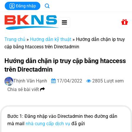
Chuyển
Đăng nhập
đến
nội
dung
Trang chủ
»
Hướng dẫn kỹ thuật
»
Hướng dẫn chặn ip truy
cập bằng htaccess trên Directadmin
Hướng dẫn chặn ip truy cập bằng htaccess
trên Directadmin
Thịnh Văn Hạnh
17/04/2022
2805 Lượt xem
Chia sẻ bài viết
Bước 1: Đăng nhập vào Directadmin theo đường dẫn
mà mail
nhà cung cấp dịch vụ
đã gửi