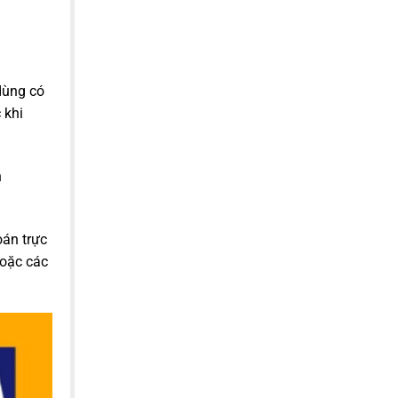
dùng có
 khi
n
oán trực
hoặc các