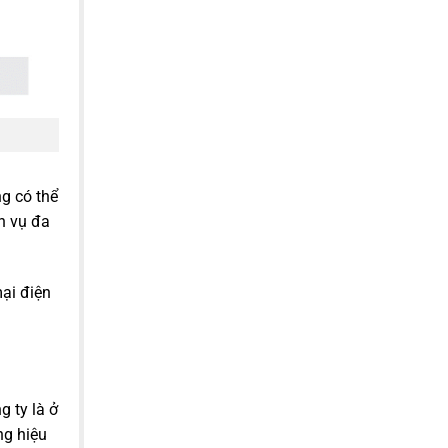
g có thể
h vụ đa
ại điện
 ty là ở
ng hiệu