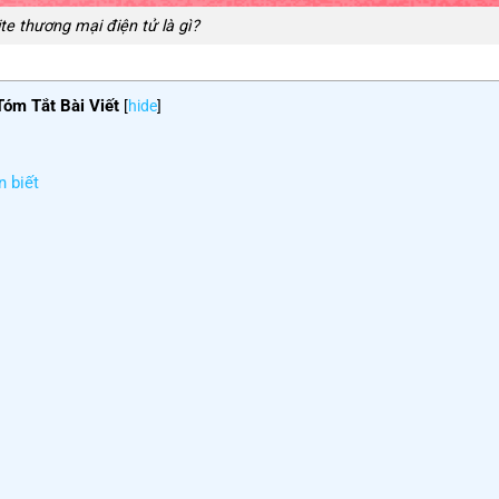
te thương mại điện tử là gì?
Tóm Tắt Bài Viết
[
hide
]
n biết