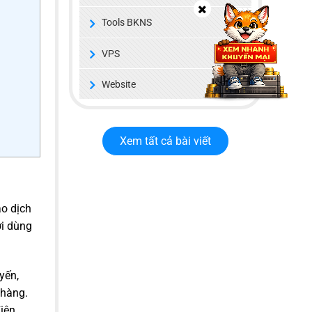
Tools BKNS
VPS
Website
Xem tất cả bài viết
ao dịch
ời dùng
yến,
 hàng.
điện