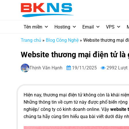
Chuyển
đến
nội
dung
Tên miền
Hosting
Email
VPS
Trang chủ
»
Blog Công Nghệ
»
Website thương mại điệ
Website thương mại điện tử là 
Thịnh Văn Hạnh
19/11/2025
2992 Lượt
Hiện nay, thương mại điện tử không còn là khái niệm
Những thông tin về cụm từ này được phổ biến rộng r
nghiệp/ công ty có kinh doanh online. Vậy
website 
chúng ta hãy cùng tìm hiểu qua bài viết dưới đây nh