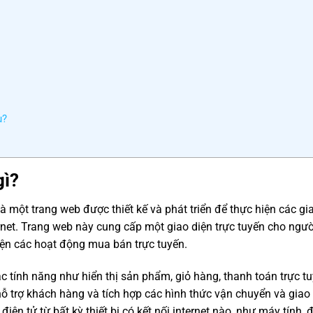
u?
gì?
 một trang web được thiết kế và phát triển để thực hiện các gi
net. Trang web này cung cấp một giao diện trực tuyến cho ngư
iện các hoạt động mua bán trực tuyến.
tính năng như hiển thị sản phẩm, giỏ hàng, thanh toán trực tu
ỗ trợ khách hàng và tích hợp các hình thức vận chuyển và giao
ện tử từ bất kỳ thiết bị có kết nối internet nào, như máy tính, 