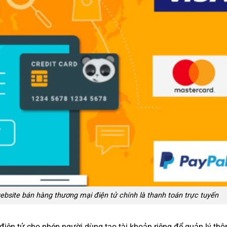
bsite bán hàng thương mại điện tử chính là thanh toán trực tuyến
iện tử cho phép người dùng tạo tài khoản riêng để quản lý thôn