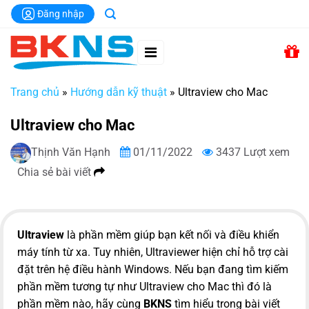
Chuyển
Đăng nhập
đến
nội
dung
Trang chủ
»
Hướng dẫn kỹ thuật
»
Ultraview cho Mac
Ultraview cho Mac
Thịnh Văn Hạnh
01/11/2022
3437 Lượt xem
Chia sẻ bài viết
Ultraview
là phần mềm giúp bạn kết nối và điều khiển
máy tính từ xa. Tuy nhiên, Ultraviewer hiện chỉ hỗ trợ cài
đặt trên hệ điều hành Windows. Nếu bạn đang tìm kiếm
phần mềm tương tự như Ultraview cho Mac thì đó là
phần mềm nào, hãy cùng
BKNS
tìm hiểu trong bài viết