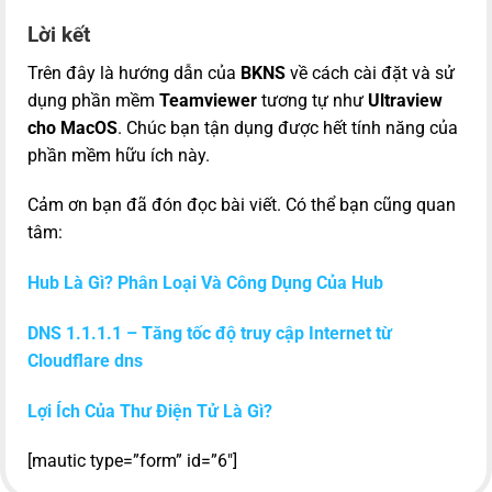
Lời kết
Trên đây là hướng dẫn của
BKNS
về cách cài đặt và sử
dụng phần mềm
Teamviewer
tương tự như
Ultraview
cho M
ac
OS
. Chúc bạn tận dụng được hết tính năng của
phần mềm hữu ích này.
Cảm ơn bạn đã đón đọc bài viết. Có thể bạn cũng quan
tâm:
Hub Là Gì? Phân Loại Và Công Dụng Của Hub
DNS 1.1.1.1 – Tăng tốc độ truy cập Internet từ
Cloudflare dns
Lợi Ích Của Thư Điện Tử Là Gì?
[mautic type=”form” id=”6″]