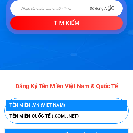
Sử dụng AI
TÌM KIẾM
Đăng Ký Tên Miền Việt Nam & Quốc Tế
TÊN MIỀN .VN (VIỆT NAM)
TÊN MIỀN QUỐC TẾ (.COM, .NET)