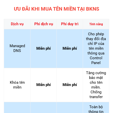
ƯU ĐÃI KHI MUA TÊN MIỀN TẠI BKNS
Dịch vụ
Phí dịch vụ
Phí duy trì
Tính năng
Cho phép
thay đổi địa
chỉ IP của
Managed
Miễn phí
Miễn phí
tên miền
DNS
thông qua
Control
Panel
Tăng cường
bảo mật
Khóa tên
cho tên
Miễn phí
Miễn phí
miền
miền.
Chống
transfer
Toàn bộ
thông tin