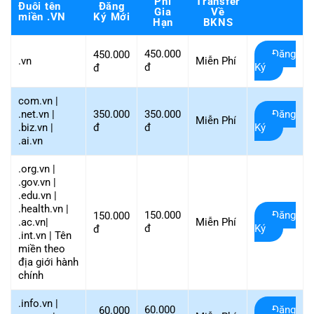
Phí
Transfer
Đuôi tên
Đăng
Gia
Về
miền .VN
Ký Mới
Hạn
BKNS
450.000
Đăng
450.000
.vn
Miễn Phí
đ
Ký
đ
com.vn |
350.000
.net.vn |
350.000
Đăng
Miễn Phí
đ
.biz.vn |
đ
Ký
.ai.vn
.org.vn |
.gov.vn |
.edu.vn |
.health.vn |
150.000
Đăng
150.000
.ac.vn|
Miễn Phí
đ
Ký
đ
.int.vn | Tên
miền theo
địa giới hành
chính
.info.vn |
60.000
Đăng
60.000