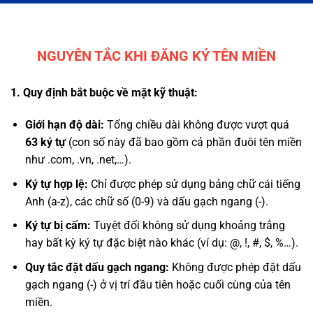
NGUYÊN TẮC KHI ĐĂNG KÝ TÊN MIỀN
1. Quy định bắt buộc về mặt kỹ thuật:
Giới hạn độ dài:
Tổng chiều dài không được vượt quá
63 ký tự
(con số này đã bao gồm cả phần đuôi tên miền
như .com, .vn, .net,…).
Ký tự hợp lệ:
Chỉ được phép sử dụng bảng chữ cái tiếng
Anh (a-z), các chữ số (0-9) và dấu gạch ngang (-).
Ký tự bị cấm:
Tuyệt đối không sử dụng khoảng trắng
hay bất kỳ ký tự đặc biệt nào khác (ví dụ: @, !, #, $, %…).
Quy tắc đặt dấu gạch ngang:
Không được phép đặt dấu
gạch ngang (-) ở vị trí đầu tiên hoặc cuối cùng của tên
miền.