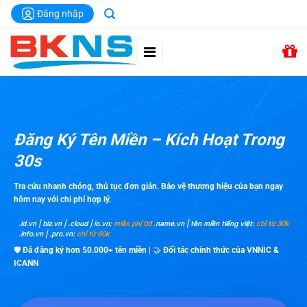
Chuyển
Đăng nhập
đến
nội
dung
Đăng Ký Tên Miền – Kích Hoạt Trong
30s
Tra cứu nhanh chóng, thủ tục đơn giản. Bảo vệ thương hiệu của bạn ngay
hôm nay với chi phí hợp lý.
.id.vn | biz.vn | .cloud | io.vn:
miễn phí 0đ
.name.vn | tên miền tiếng việt:
chỉ từ 30k
.info.vn | .pro.vn:
chỉ từ 60k
🛡️
Đã đăng ký hơn 50.000+ tên miền
| 🤝
Đối tác chính thức của VNNIC &
ICANN