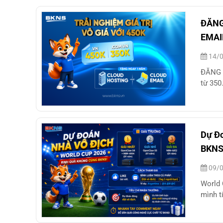
ĐĂNG
EMAI
14/0
ĐĂNG 
từ 350
Dự Đo
BKN
09/0
World 
mình t