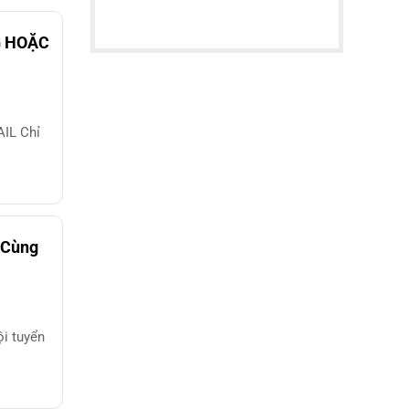
G HOẶC
IL Chỉ
 Cùng
i tuyển