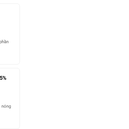
 phần
85%
 nóng