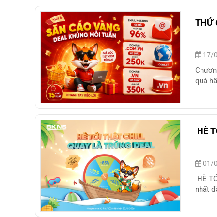
THỨ 
17/0
Chương
quà hấ
HÈ T
01/0
HÈ TỚ
nhất đ