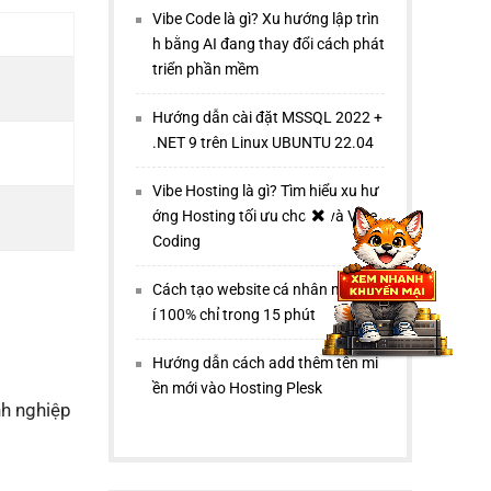
Vibe Code là gì? Xu hướng lập trìn
h bằng AI đang thay đổi cách phát
triển phần mềm
Hướng dẫn cài đặt MSSQL 2022 +
.NET 9 trên Linux UBUNTU 22.04
Vibe Hosting là gì? Tìm hiểu xu hư
ớng Hosting tối ưu cho AI và Vibe
Coding
Cách tạo website cá nhân miễn ph
í 100% chỉ trong 15 phút
Hướng dẫn cách add thêm tên mi
ền mới vào Hosting Plesk
nh nghiệp