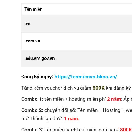
Tên miền
.vn
.com.vn
.edu.vn/ gov.vn
Đăng ký ngay:
https://tenmienvn.bkns.vn/
Tặng kèm voucher dịch vụ giảm
500K
khi đăng k
Combo 1:
tên miền + hosting miễn phí
2 năm
: Áp
Combo 2:
chuyển đổi số: Tên miền + Hosting + we
mới thành lập dưới
1 nă
m.
Combo 3:
Tên miền .vn + tên miền .com.vn =
800K