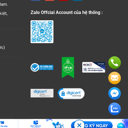
Nam.
Zalo Offcial Account của hệ thống :
iệt,
ớc)
Click to open certificate veri