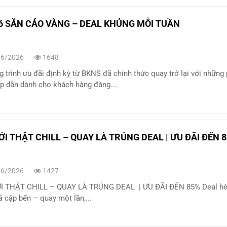
6 SĂN CÁO VÀNG – DEAL KHỦNG MỖI TUẦN
6/2026
1648
 trình ưu đãi định kỳ từ BKNS đã chính thức quay trở lại với những
p dẫn dành cho khách hàng đăng...
ỚI THẬT CHILL – QUAY LÀ TRÚNG DEAL | ƯU ĐÃI ĐẾN 
6/2026
1427
I THẬT CHILL – QUAY LÀ TRÚNG DEAL | ƯU ĐÃI ĐẾN 85% Deal hè
ã cập bến – quay một lần,...