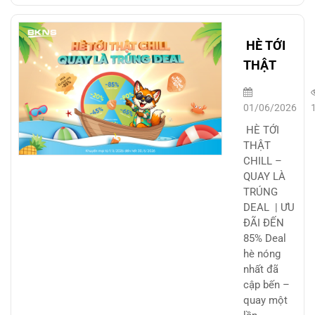
HÈ TỚI
THẬT
CHILL –
QUAY LÀ
01/06/2026
TRÚNG
HÈ TỚI
DEAL |
THẬT
CHILL –
ƯU ĐÃI
QUAY LÀ
ĐẾN 85%
TRÚNG
DEAL | ƯU
ĐÃI ĐẾN
85% Deal
hè nóng
nhất đã
cập bến –
quay một