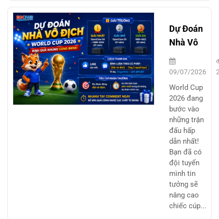
Dự Đoán
Nhà Vô
Địch
World
09/07/2026
Cup 2026
World Cup
– Rinh
2026 đang
bước vào
Quà
những trận
Công
đấu hấp
Nghệ
dẫn nhất!
Cùng
Bạn đã có
đội tuyển
BKNS
mình tin
tưởng sẽ
nâng cao
chiếc cúp...