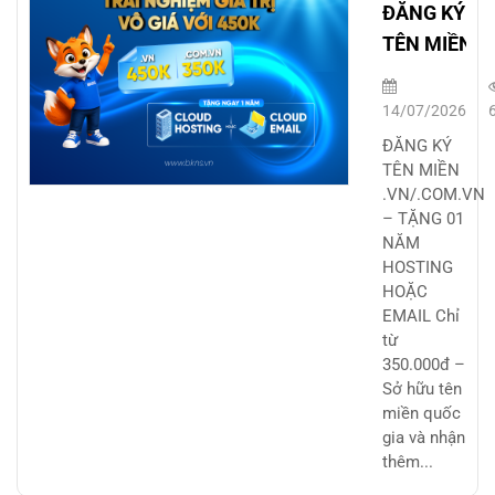
ĐĂNG KÝ
TÊN MIỀN
.VN/.COM.V
– TẶNG 01
14/07/2026
NĂM
ĐĂNG KÝ
HOSTING
TÊN MIỀN
.VN/.COM.VN
HOẶC EMAI
– TẶNG 01
NĂM
HOSTING
HOẶC
EMAIL Chỉ
từ
350.000đ –
Sở hữu tên
miền quốc
gia và nhận
thêm...