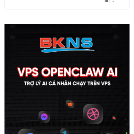
lần,...