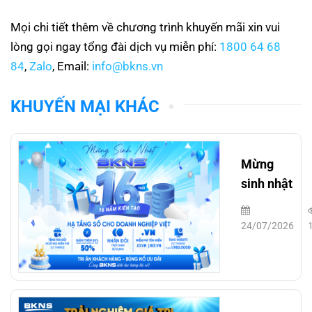
Mọi chi tiết thêm về chương trình khuyến mãi xin vui
lòng gọi ngay tổng đài dịch vụ miễn phí:
1800 64 68
84
,
Zalo
, Email:
info@bkns.vn
KHUYẾN MẠI KHÁC
Mừng
sinh nhật
BKNS 16
tuổi
24/07/2026