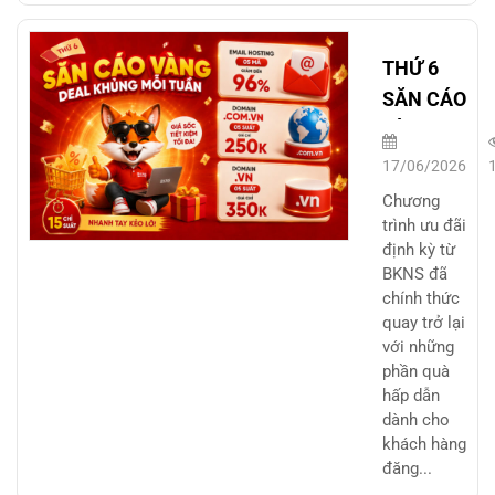
THỨ 6
SĂN CÁO
VÀNG –
DEAL
17/06/2026
KHỦNG
Chương
MỖI
trình ưu đãi
định kỳ từ
TUẦN
BKNS đã
chính thức
quay trở lại
với những
phần quà
hấp dẫn
dành cho
khách hàng
đăng...