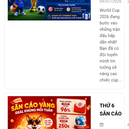
09/07/2026
Cup 2026
World Cup
– Rinh
2026 đang
bước vào
Quà
những trận
Công
đấu hấp
Nghệ
dẫn nhất!
Cùng
Bạn đã có
đội tuyển
BKNS
mình tin
tưởng sẽ
nâng cao
chiếc cúp...
THỨ 6
SĂN CÁO
VÀNG –