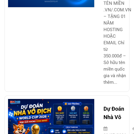
HOSTING
TÊN MIỀN
.VN/.COM.VN
HOẶC EMAI
– TẶNG 01
NĂM
HOSTING
HOẶC
EMAIL Chỉ
từ
350.000đ –
Sở hữu tên
miền quốc
gia và nhận
thêm...
Dự Đoán
Nhà Vô
Địch
World