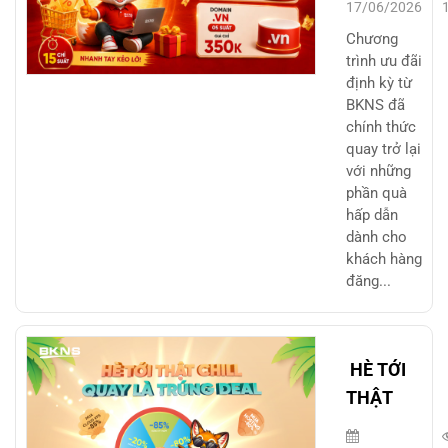
DEAL
17/06/2026
KHỦNG
Chương
MỖI
trình ưu đãi
định kỳ từ
TUẦN
BKNS đã
chính thức
quay trở lại
với những
phần quà
hấp dẫn
dành cho
khách hàng
đăng...
HÈ TỚI
THẬT
CHILL –