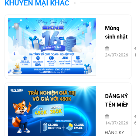
KHUYẾN MẠI KHÁC
Mừng
sinh nhật
BKNS 16
tuổi
24/07/2026
ĐĂNG KÝ
TÊN MIỀN
.VN/.COM.V
– TẶNG 01
14/07/2026
NĂM
ĐĂNG KÝ