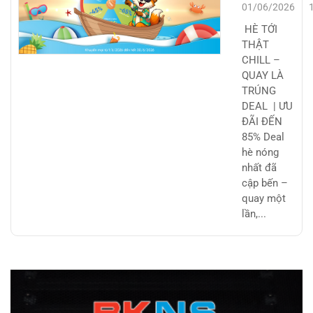
QUAY LÀ
01/06/2026
TRÚNG
HÈ TỚI
DEAL |
THẬT
CHILL –
ƯU ĐÃI
QUAY LÀ
ĐẾN 85%
TRÚNG
DEAL | ƯU
ĐÃI ĐẾN
85% Deal
hè nóng
nhất đã
cập bến –
quay một
lần,...