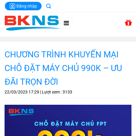
Chuyển
Đăng nhập
đến
nội
dung
CHƯƠNG TRÌNH KHUYẾN MẠI
CHỖ ĐẶT MÁY CHỦ 990K – ƯU
ĐÃI TRỌN ĐỜI
22/03/2023
17:29
| Lượt xem : 3133