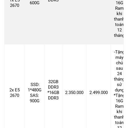
600G
16G
2670
Ram
khi
thanh
toán
12
tháng
-Tặng
máy
chủ
sau
24
tháng
32GB
SSD:
sử
DDR3
2x E5
1*480G
dụng
*16GB
2.350.000
2.499.000
2670
SAS:
*Tặng
DDR3
900G
16G
Ram
khi
thanh
toán
12