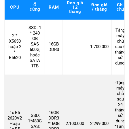
Đơn giá
Ổ
Đơn giá
Ghi
CPU
RAM
12
cứng
/ tháng
chú
tháng
SSD: 1
Tặng
* 240
2 *
máy
GB
X5650
chủ
SAS
16GB
hoặc 2
1.700.000
sau 6
600G,
DDR3
*
tháng
hoặc
E5620
sử
SATA
dụng.
1TB
-Tặng
máy
chủ
sau
24
tháng
1x E5
16GB
SSD:
sử
2620V2
DDR3
1*480G
dụng
Hoặc
*16GB
2.100.000
2.299.000
SAS:
*Tặng
1x E5
DDR3