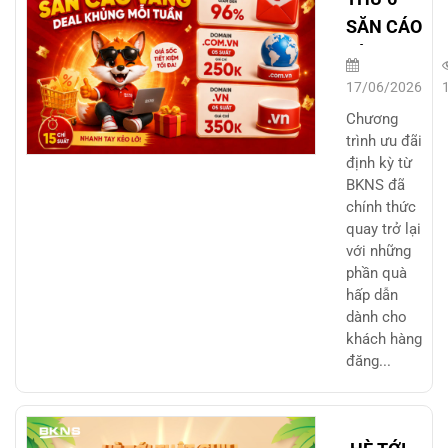
SĂN CÁO
VÀNG –
DEAL
17/06/2026
KHỦNG
Chương
MỖI
trình ưu đãi
định kỳ từ
TUẦN
BKNS đã
chính thức
quay trở lại
với những
phần quà
hấp dẫn
dành cho
khách hàng
đăng...