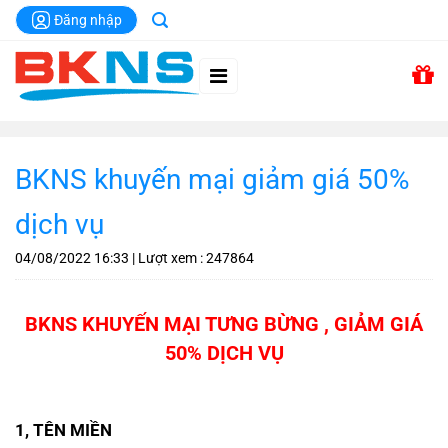
Chuyển
Đăng nhập
đến
nội
dung
BKNS khuyến mại giảm giá 50%
dịch vụ
04/08/2022
16:33
| Lượt xem : 247864
BKNS KHUYẾN MẠI TƯNG BỪNG , GIẢM GIÁ
50% DỊCH VỤ
1, TÊN MIỀN