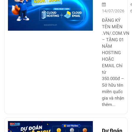
.VN/.COM.V
– TẶNG 01
14/07/2026
NĂM
ĐĂNG KÝ
HOSTING
TÊN MIỀN
.VN/.COM.VN
HOẶC EMAI
– TẶNG 01
NĂM
HOSTING
HOẶC
EMAIL Chỉ
từ
350.000đ –
Sở hữu tên
miền quốc
gia và nhận
thêm...
Dự Đoán