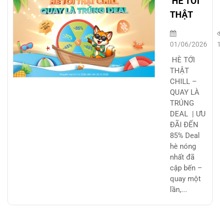
HÈ TỚI
THẬT
CHILL –
QUAY LÀ
01/06/2026
TRÚNG
HÈ TỚI
DEAL |
THẬT
CHILL –
ƯU ĐÃI
QUAY LÀ
ĐẾN 85%
TRÚNG
DEAL | ƯU
ĐÃI ĐẾN
85% Deal
hè nóng
nhất đã
cập bến –
quay một
lần,...