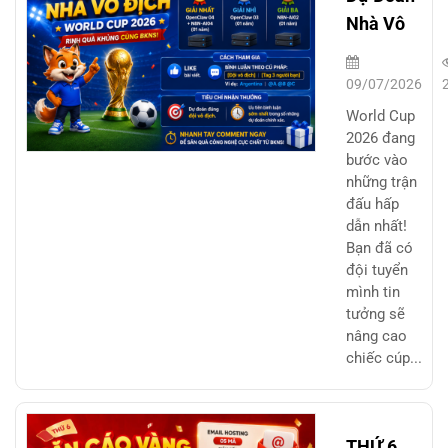
Nhà Vô
Địch
World
09/07/2026
Cup 2026
World Cup
– Rinh
2026 đang
bước vào
Quà
những trận
Công
đấu hấp
Nghệ
dẫn nhất!
Cùng
Bạn đã có
đội tuyển
BKNS
mình tin
tưởng sẽ
nâng cao
chiếc cúp...
THỨ 6