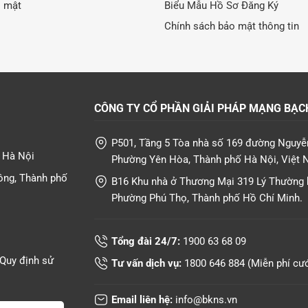
o mật
Biểu Mẫu Hồ Sơ Đăng Ký
Chính sách bảo mật thông tin
CÔNG TY CỔ PHẦN GIẢI PHÁP MẠNG BẠC
P501, Tầng 5 Tòa nhà số 169 đường Nguyễ
T Hà Nội
Phường Yên Hòa, Thành phố Hà Nội, Việt 
ông, Thành phố
B16 Khu nhà ở Thương Mại 319 Lý Thường k
Phường Phú Thọ, Thành phố Hồ Chí Minh.
Tổng đài 24/7:
1900 63 68 09
Quy định sử
Tư vấn dịch vụ:
1800 646 884
(Miễn phí cư
Email liên hệ:
info@bkns.vn