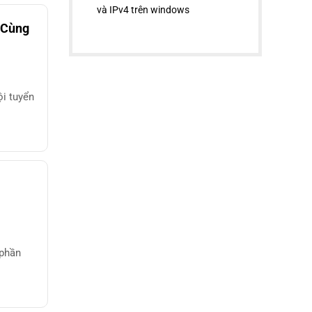
và IPv4 trên windows
 Cùng
i tuyển
 phần