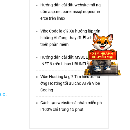
Hướng dẫn cài đặt website mã ng
uồn asp.net core mssql nopcomm
erce trên linux
Vibe Code là gì? Xu hướng lập trìn
h bằng AI đang thay đổi cách phát
triển phần mềm
Hướng dẫn cài đặt MSSQL 2022 +
.NET 9 trên Linux UBUNTU 22.04
Vibe Hosting là gì? Tìm hiểu xu hư
ớng Hosting tối ưu cho AI và Vibe
Coding
alo
,
Cách tạo website cá nhân miễn ph
í 100% chỉ trong 15 phút