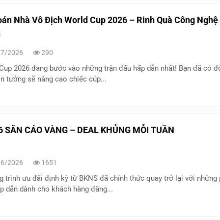
án Nhà Vô Địch World Cup 2026 – Rinh Quà Công Nghệ
S
7/2026
290
Cup 2026 đang bước vào những trận đấu hấp dẫn nhất! Bạn đã có độ
in tưởng sẽ nâng cao chiếc cúp...
6 SĂN CÁO VÀNG – DEAL KHỦNG MỖI TUẦN
6/2026
1651
 trình ưu đãi định kỳ từ BKNS đã chính thức quay trở lại với những
p dẫn dành cho khách hàng đăng...