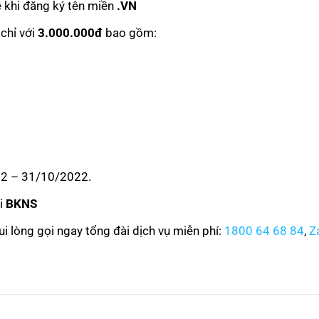
ề khi đăng ký tên miền
.VN
chỉ với
3.000.000đ
bao gồm:
22 – 31/10/2022.
ại
BKNS
ui lòng gọi ngay tổng đài dịch vụ miễn phí:
1800 64 68 84
,
Z