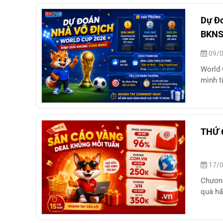
Dự Đo
BKN
09/0
World 
mình t
THỨ 
17/0
Chương
quà hấ