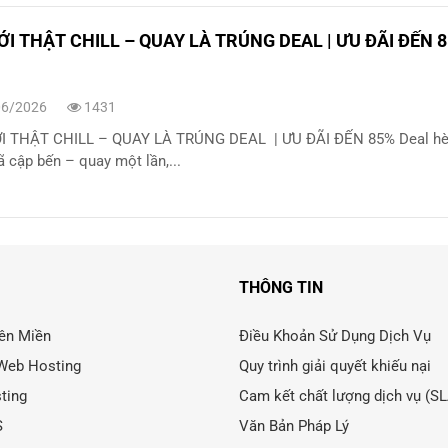
ỚI THẬT CHILL – QUAY LÀ TRÚNG DEAL | ƯU ĐÃI ĐẾN 
6/2026
1431
I THẬT CHILL – QUAY LÀ TRÚNG DEAL | ƯU ĐÃI ĐẾN 85% Deal hè
ã cập bến – quay một lần,...
THÔNG TIN
ên Miền
Điều Khoản Sử Dụng Dịch Vụ
Web Hosting
Quy trình giải quyết khiếu nại
ting
Cam kết chất lượng dịch vụ (S
S
Văn Bản Pháp Lý