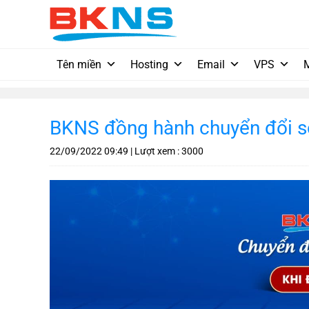
Chuyển
đến
nội
dung
Tên miền
Hosting
Email
VPS
BKNS đồng hành chuyển đổi s
22/09/2022
09:49
| Lượt xem : 3000