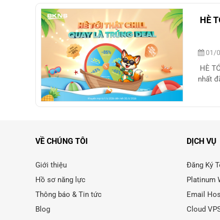
HÈ T
01/0
HÈ TỚ
nhất đ
VỀ CHÚNG TÔI
DỊCH VỤ
Giới thiệu
Đăng Ký T
Hồ sơ năng lực
Platinum 
Thông báo & Tin tức
Email Hos
Blog
Cloud VP