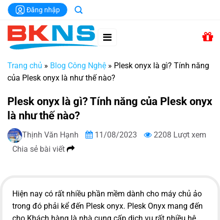
Chuyển
Đăng nhập
đến
nội
dung
Trang chủ
»
Blog Công Nghệ
»
Plesk onyx là gì? Tính năng
của Plesk onyx là như thế nào?
Plesk onyx là gì? Tính năng của Plesk onyx
là như thế nào?
Thịnh Văn Hạnh
11/08/2023
2208 Lượt xem
Chia sẻ bài viết
Hiện nay có rất nhiều phần mềm dành cho máy chủ ảo
trong đó phải kể đến Plesk onyx. Plesk Onyx mang đến
cho Khách hàng là nhà cung cấp dịch vụ rất nhiều hệ