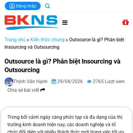
Chuyển
Đăng nhập
đến
nội
dung
Trang chủ
»
Kiến thức chung
»
Outsource là gì? Phân biệt
Insourcing và Outsourcing
Outsource là gì? Phân biệt Insourcing và
Outsourcing
Thịnh Văn Hạnh
29/04/2026
2765 Lượt xem
Chia sẻ bài viết
Trong bối cảnh ngày càng phức tạp và đa dạng của thị
trường kinh doanh hiện nay, các doanh nghiệp và tổ
chức đối diện với nhiều thách thức mới trong việc tối ưu