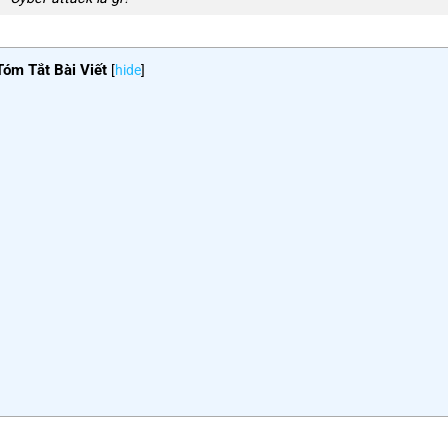
Tóm Tắt Bài Viết
[
hide
]