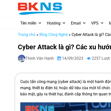
Chuyển
đến
nội
dung
Tên miền
Hosting
Email
VPS
Trang chủ
»
Blog Công Nghệ
»
Cyber Attack là gì? C
Cyber Attack là gì? Các xu hư
Thịnh Văn Hạnh
14/09/2023
2257 Lượt
Cuộc tấn công mạng (cyber attack) là một hành độ
mạng, thiết bị điện tử, hoặc dữ liệu của một tổ ch
bảo mật, gây ra thiệt hại, đánh cắp thông tin quan