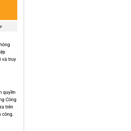
s
thông
tệp
 và truy
nh quyền
ang Công
ựa trên
n công.