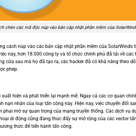
ách chèn các mã độc núp vào bản cập nhật phần mềm của SolarWind
bằng cách núp vào các bản cập nhật phần mềm của SolarWinds 
ệc này, hơn 18.000 công ty và tổ chức chính phủ đã tải về các 
ng cửa sau mà họ đã tạo ra, các hacker đã có khả năng theo dõi
ược phép.
 xuất hiện và phát triển lại mạnh mẽ. Ngay cả các cơ quan chí
h nạn nhân của loại tấn công này. Hiện nay, việc chuyển đổi s
m phai mờ sự quan trọng của mạng truyền thống. Các dịch vụ d
hoại di động cũng đang thúc đẩy sự mở rộng của các vector tấ
hương thức để tiến hành tấn công.