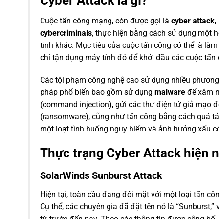
Cyber Attack là gì?
Cuộc tấn công mạng, còn được gọi là
cyber attack
,
cybercriminals
, thực hiện bằng cách sử dụng một 
tính khác. Mục tiêu của cuộc tấn công có thể là là
chí tận dụng máy tính đó để khởi đầu các cuộc tấn
Các tội phạm công nghệ cao sử dụng nhiều phương
pháp phổ biến bao gồm sử dụng
malware
để xâm nh
(command injection), gửi các thư điện tử giả mạo đ
(ransomware), cũng như tấn công bằng cách quá tải
một loạt tình huống nguy hiểm và ảnh hưởng xấu có
Thực trạng Cyber Attack hiện 
SolarWinds Sunburst Attack
Hiện tại, toàn cầu đang đối mặt với một loại tấn cô
Cụ thể, các chuyên gia đã đặt tên nó là “Sunburst,
từ trước đến nay. Theo các thông tin được công b