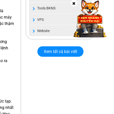
Tools BKNS
là
các máy
VPS
oặc thậm
Website
ương
 lệnh
Xem tất cả bài viết
o ra
ức tạp.
ọng nhất
hủ Hoa