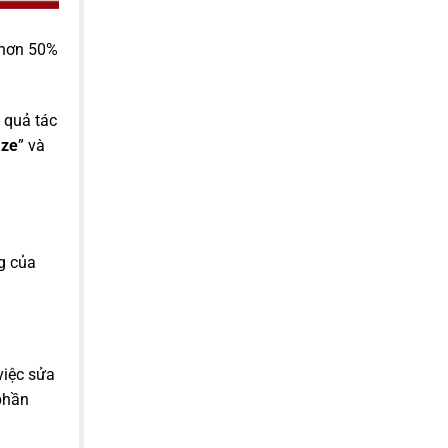
 hơn 50%
 quả tác
ze
” và
g của
việc sửa
phần