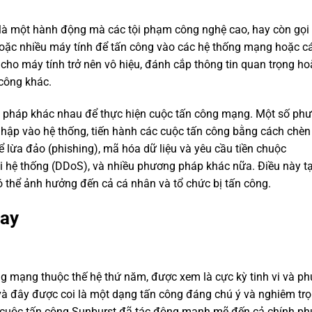
 là một hành động mà các tội phạm công nghệ cao, hay còn gọi 
hoặc nhiều máy tính để tấn công vào các hệ thống mạng hoặc 
m cho máy tính trở nên vô hiệu, đánh cắp thông tin quan trọng h
 công khác.
 pháp khác nhau để thực hiện cuộc tấn công mạng. Một số ph
ập vào hệ thống, tiến hành các cuộc tấn công bằng cách chèn
ể lừa đảo (phishing), mã hóa dữ liệu và yêu cầu tiền chuộc
 hệ thống (DDoS), và nhiều phương pháp khác nữa. Điều này tạ
 thể ảnh hưởng đến cả cá nhân và tổ chức bị tấn công.
nay
ng mạng thuộc thế hệ thứ năm, được xem là cực kỳ tinh vi và ph
” và đây được coi là một dạng tấn công đáng chú ý và nghiêm tr
ố, cuộc tấn công Sunburst đã tác động mạnh mẽ đến cả chính p