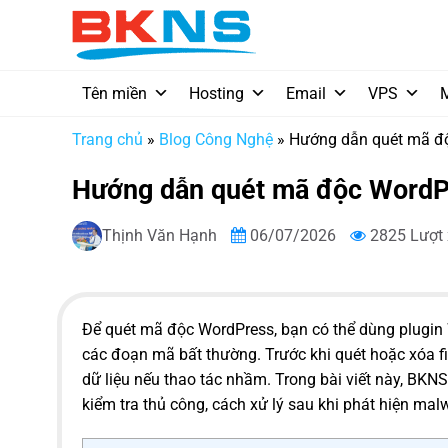
Chuyển
đến
nội
dung
Tên miền
Hosting
Email
VPS
Trang chủ
»
Blog Công Nghệ
»
Hướng dẫn quét mã độ
Hướng dẫn quét mã độc WordPr
Thịnh Văn Hạnh
06/07/2026
2825 Lượt
Để quét mã độc WordPress, bạn có thể dùng plugin W
các đoạn mã bất thường. Trước khi quét hoặc xóa f
dữ liệu nếu thao tác nhầm. Trong bài viết này, B
kiểm tra thủ công, cách xử lý sau khi phát hiện ma