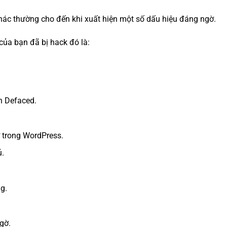
hác thường cho đến khi xuất hiện một số dấu hiệu đáng ngờ.
của bạn đã bị hack đó là:
n Defaced.
 trong WordPress.
ủ.
g.
gờ.