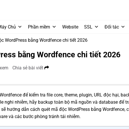
Máy Chủ
Phần mềm
Website
SSL
Đối tác
c WordPress bằng Wordfence chi tiết 2026
ess bằng Wordfence chi tiết 2026
 xem
Chia sẻ bài viết
ordfence để kiểm tra file core, theme, plugin, URL độc hại, ba
ile nghi nhiễm, hãy backup toàn bộ mã nguồn và database để t
KNS sẽ hướng dẫn cách quét mã độc WordPress bằng Wordfence, 
lware và các bước phòng tránh tái nhiễm.