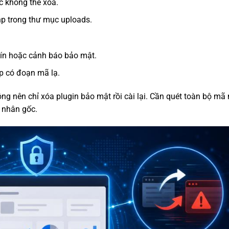
c không thể xóa.
.php trong thư mục uploads.
tín hoặc cảnh báo bảo mật.
hp có đoạn mã lạ.
ng nên chỉ xóa plugin bảo mật rồi cài lại. Cần quét toàn bộ mã
 nhân gốc.