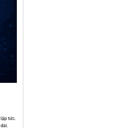
lập tức.
dài.