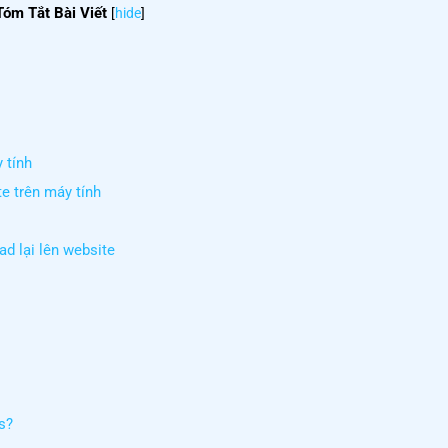
Tóm Tắt Bài Viết
[
hide
]
 tính
e trên máy tính
d lại lên website
s?