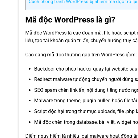
Cách phòng tránh WordPress bị nhiễm mã độc trở lại
Mã độc WordPress là gì?
Mã độc WordPress là các đoạn mã, file hoặc scrip
liệu, tạo tài khoản quản trị ẩn, chuyển hướng truy 
Các dạng mã độc thường gặp trên WordPress gồm:
Backdoor cho phép hacker quay lại website sau 
Redirect malware tự động chuyển người dùng sa
SEO spam chèn link ẩn, nội dung tiếng nước ngo
Malware trong theme, plugin nulled hoặc file tả
Script độc hại trong thư mục uploads, file .php l
Mã độc chèn trong database, bài viết, widget hoặ
Điểm nguy hiểm là nhiều loại malware hoạt động â