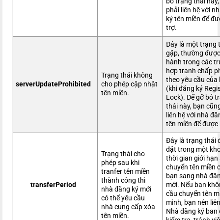
bỏ trạng thái này
phải liên hệ với n
ký tên miền để đư
trợ.
Đây là một trạng t
gặp, thường đượ
hành trong các t
hợp tranh chấp ph
Trạng thái không
theo yêu cầu của
serverUpdateProhibited
cho phép cập nhật
(khi đăng ký Regi
tên miền.
Lock). Để gỡ bỏ t
thái này, bạn cũn
liên hệ với nhà đă
tên miền để được 
Đây là trạng thái
đặt trong một kh
Trạng thái cho
thời gian giới hạn
phép sau khi
chuyển tên miền 
tranfer tên miền
bạn sang nhà đăn
thành công thì
transferPeriod
mới. Nếu bạn khô
nhà đăng ký mới
cầu chuyển tên m
có thể yêu cầu
mình, bạn nên liên
nhà cung cấp xóa
Nhà đăng ký ban 
tên miền.