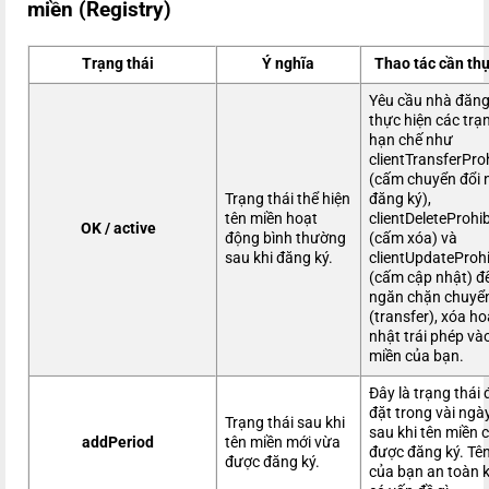
miền (Registry)
Trạng thái
Ý nghĩa
Thao tác cần th
Yêu cầu nhà đăng
thực hiện các trạ
hạn chế như
clientTransferPro
(cấm chuyển đổi 
Trạng thái thể hiện
đăng ký),
tên miền hoạt
clientDeleteProhi
OK / active
động bình thường
(cấm xóa) và
sau khi đăng ký.
clientUpdateProhi
(cấm cập nhật) đ
ngăn chặn chuyển
(transfer), xóa h
nhật trái phép và
miền của bạn.
Đây là trạng thái
đặt trong vài ngà
Trạng thái sau khi
sau khi tên miền 
addPeriod
tên miền mới vừa
được đăng ký. Tê
được đăng ký.
của bạn an toàn 