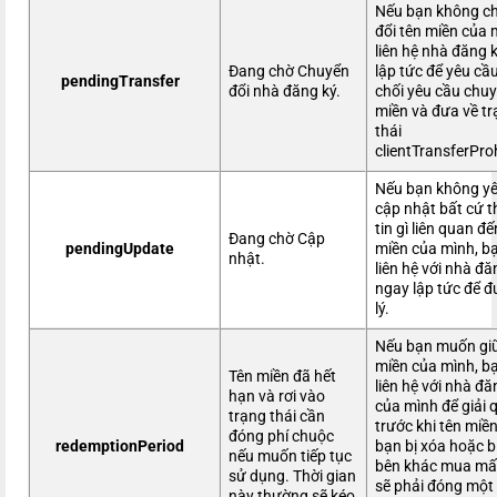
Nếu bạn không c
đổi tên miền của 
liên hệ nhà đăng 
Đang chờ Chuyển
lập tức để yêu cầ
pendingTransfer
đổi nhà đăng ký.
chối yêu cầu chuy
miền và đưa về t
thái
clientTransferPro
Nếu bạn không y
cập nhật bất cứ 
tin gì liên quan đế
Đang chờ Cập
pendingUpdate
miền của mình, b
nhật.
liên hệ với nhà đă
ngay lập tức để 
lý.
Nếu bạn muốn giữ
miền của mình, b
Tên miền đã hết
liên hệ với nhà đă
hạn và rơi vào
của mình để giải 
trạng thái cần
trước khi tên miề
đóng phí chuộc
redemptionPeriod
bạn bị xóa hoặc b
nếu muốn tiếp tục
bên khác mua mấ
sử dụng. Thời gian
sẽ phải đóng một
này thường sẽ kéo