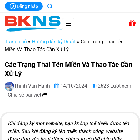
Chuyển
Đăng nhập
đến
nội
dung
Trang chủ
»
Hướng dẫn kỹ thuật
»
Các Trạng Thái Tên
Miền Và Thao Tác Cần Xử Lý
Các Trạng Thái Tên Miền Và Thao Tác Cần
Xử Lý
Thịnh Văn Hạnh
14/10/2024
2623 Lượt xem
Chia sẻ bài viết
Khi đăng ký một website, bạn không thể thiếu được tên
miền. Sau khi đăng ký tên miền thành công, website
được đưa vào hoạt động, chúng ta có thể nhìn thấy