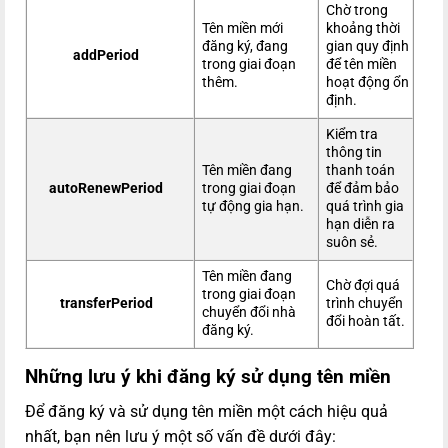
Chờ trong
Tên miền mới
khoảng thời
đăng ký, đang
gian quy định
addPeriod
trong giai đoạn
để tên miền
thêm.
hoạt động ổn
định.
Kiểm tra
thông tin
Tên miền đang
thanh toán
autoRenewPeriod
trong giai đoạn
để đảm bảo
tự động gia hạn.
quá trình gia
hạn diễn ra
suôn sẻ.
Tên miền đang
Chờ đợi quá
trong giai đoạn
transferPeriod
trình chuyển
chuyển đổi nhà
đổi hoàn tất.
đăng ký.
Những lưu ý khi đăng ký sử dụng tên miền
Để đăng ký và sử dụng tên miền một cách hiệu quả
nhất, bạn nên lưu ý một số vấn đề dưới đây: