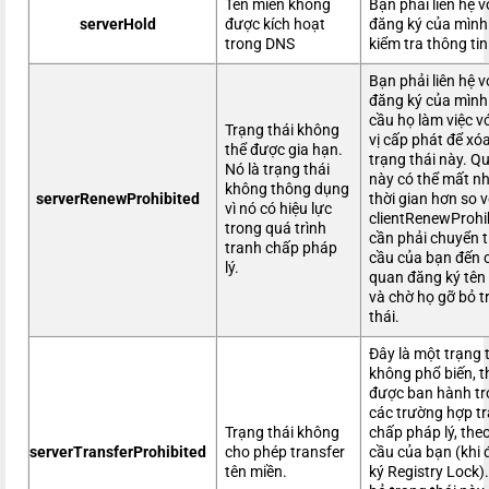
Tên miền không
Bạn phải liên hệ v
serverHold
được kích hoạt
đăng ký của mình
trong DNS
kiểm tra thông tin
Bạn phải liên hệ 
đăng ký của mình
cầu họ làm việc v
Trạng thái không
vị cấp phát để xó
thể được gia hạn.
trạng thái này. Qu
Nó là trạng thái
này có thể mất nh
không thông dụng
serverRenewProhibited
thời gian hơn so v
vì nó có hiệu lực
clientRenewProhib
trong quá trình
cần phải chuyển t
tranh chấp pháp
cầu của bạn đến 
lý.
quan đăng ký tên
và chờ họ gỡ bỏ t
thái.
Đây là một trạng 
không phổ biến, 
được ban hành t
các trường hợp t
Trạng thái không
chấp pháp lý, the
serverTransferProhibited
cho phép transfer
cầu của bạn (khi
tên miền.
ký Registry Lock)