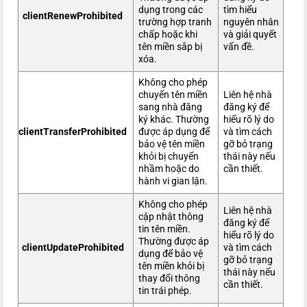
dụng trong các
tìm hiểu
clientRenewProhibited
trường hợp tranh
nguyên nhân
chấp hoặc khi
và giải quyết
tên miền sắp bị
vấn đề.
xóa.
Không cho phép
chuyển tên miền
Liên hệ nhà
sang nhà đăng
đăng ký để
ký khác. Thường
hiểu rõ lý do
clientTransferProhibited
được áp dụng để
và tìm cách
bảo vệ tên miền
gỡ bỏ trạng
khỏi bị chuyển
thái này nếu
nhầm hoặc do
cần thiết.
hành vi gian lận.
Không cho phép
Liên hệ nhà
cập nhật thông
đăng ký để
tin tên miền.
hiểu rõ lý do
Thường được áp
clientUpdateProhibited
và tìm cách
dụng để bảo vệ
gỡ bỏ trạng
tên miền khỏi bị
thái này nếu
thay đổi thông
cần thiết.
tin trái phép.