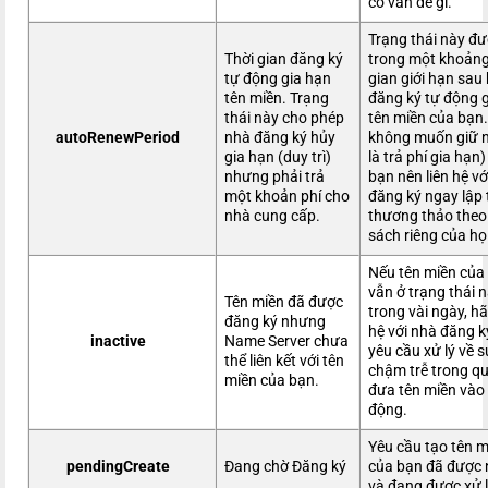
có vấn đề gì.
Trạng thái này đư
Thời gian đăng ký
trong một khoảng
tự động gia hạn
gian giới hạn sau 
tên miền. Trạng
đăng ký tự động 
thái này cho phép
tên miền của bạn
autoRenewPeriod
nhà đăng ký hủy
không muốn giữ n
gia hạn (duy trì)
là trả phí gia hạn
nhưng phải trả
bạn nên liên hệ vớ
một khoản phí cho
đăng ký ngay lập 
nhà cung cấp.
thương thảo theo
sách riêng của họ
Nếu tên miền của
vẫn ở trạng thái 
Tên miền đã được
trong vài ngày, hã
đăng ký nhưng
hệ với nhà đăng k
inactive
Name Server chưa
yêu cầu xử lý về 
thể liên kết với tên
chậm trễ trong qu
miền của bạn.
đưa tên miền vào
động.
Yêu cầu tạo tên m
pendingCreate
Đang chờ Đăng ký
của bạn đã được
và đang được xử l