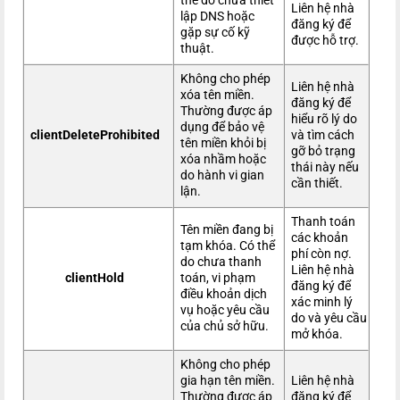
thể do chưa thiết
Liên hệ nhà
lập DNS hoặc
đăng ký để
gặp sự cố kỹ
được hỗ trợ.
thuật.
Không cho phép
Liên hệ nhà
xóa tên miền.
đăng ký để
Thường được áp
hiểu rõ lý do
dụng để bảo vệ
clientDeleteProhibited
và tìm cách
tên miền khỏi bị
gỡ bỏ trạng
xóa nhầm hoặc
thái này nếu
do hành vi gian
cần thiết.
lận.
Thanh toán
Tên miền đang bị
các khoản
tạm khóa. Có thể
phí còn nợ.
do chưa thanh
Liên hệ nhà
clientHold
toán, vi phạm
đăng ký để
điều khoản dịch
xác minh lý
vụ hoặc yêu cầu
do và yêu cầu
của chủ sở hữu.
mở khóa.
Không cho phép
gia hạn tên miền.
Liên hệ nhà
Thường được áp
đăng ký để