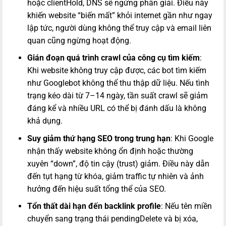
hoặc clientHold, DNS sẽ ngừng phân giải. Điều này
khiến website “biến mất” khỏi internet gần như ngay
lập tức, người dùng không thể truy cập và email liên
quan cũng ngừng hoạt động.
Gián đoạn quá trình crawl của công cụ tìm kiếm
:
Khi website không truy cập được, các bot tìm kiếm
như Googlebot không thể thu thập dữ liệu. Nếu tình
trạng kéo dài từ 7–14 ngày, tần suất crawl sẽ giảm
đáng kể và nhiều URL có thể bị đánh dấu là không
khả dụng.
Suy giảm thứ hạng SEO trong trung hạn
: Khi Google
nhận thấy website không ổn định hoặc thường
xuyên “down”, độ tin cậy (trust) giảm. Điều này dẫn
đến tụt hạng từ khóa, giảm traffic tự nhiên và ảnh
hưởng đến hiệu suất tổng thể của SEO.
Tổn thất dài hạn đến backlink profile
: Nếu tên miền
chuyển sang trạng thái pendingDelete và bị xóa,