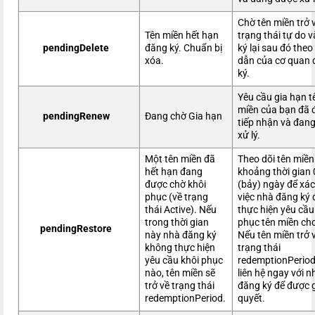
Chờ tên miền trở 
Tên miền hết hạn
trạng thái tự do 
pendingDelete
đăng ký. Chuẩn bị
ký lại sau đó the
xóa.
dẫn của cơ quan
ký.
Yêu cầu gia hạn t
miền của bạn đã 
pendingRenew
Đang chờ Gia hạn
tiếp nhận và đan
xử lý.
Một tên miền đã
Theo dõi tên miền
hết hạn đang
khoảng thời gian
được chờ khôi
(bảy) ngày để xác
phục (về trạng
việc nhà đăng ký 
thái Active). Nếu
thực hiện yêu cầu
trong thời gian
phục tên miền ch
pendingRestore
này nhà đăng ký
Nếu tên miền trở 
không thực hiện
trạng thái
yêu cầu khôi phục
redemptionPeriod
nào, tên miền sẽ
liên hệ ngay với n
trở về trạng thái
đăng ký để được g
redemptionPeriod.
quyết.