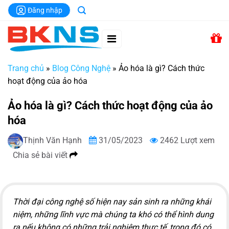
Chuyển
Đăng nhập
đến
nội
dung
Trang chủ
»
Blog Công Nghệ
»
Ảo hóa là gì? Cách thức
hoạt động của ảo hóa
Ảo hóa là gì? Cách thức hoạt động của ảo
hóa
Thịnh Văn Hạnh
31/05/2023
2462 Lượt xem
Chia sẻ bài viết
Thời đại công nghệ số hiện nay sản sinh ra những khái
niệm, những lĩnh vực mà chúng ta khó có thể hình dung
ra nếu không có những trải nghiệm thực tế, trong đó có