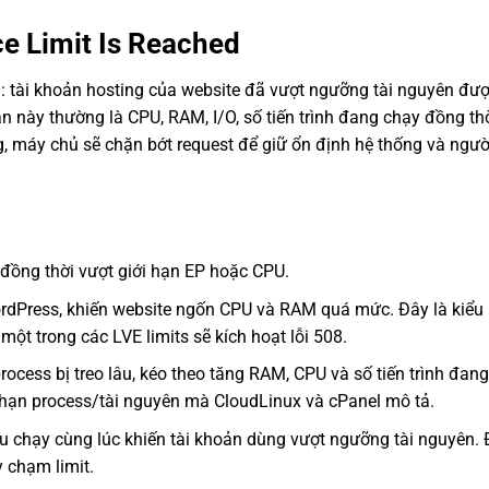
ce Limit Is Reached
à: tài khoản hosting của website đã vượt ngưỡng tài nguyên đượ
 này thường là CPU, RAM, I/O, số tiến trình đang chạy đồng thờ
, máy chủ sẽ chặn bớt request để giữ ổn định hệ thống và ngư
đồng thời vượt giới hạn EP hoặc CPU.
WordPress, khiến website ngốn CPU và RAM quá mức. Đây là kiểu
một trong các LVE limits sẽ kích hoạt lỗi 508.
process bị treo lâu, kéo theo tăng RAM, CPU và số tiến trình đang
ới hạn process/tài nguyên mà CloudLinux và cPanel mô tả.
ệu chạy cùng lúc khiến tài khoản dùng vượt ngưỡng tài nguyên.
 chạm limit.