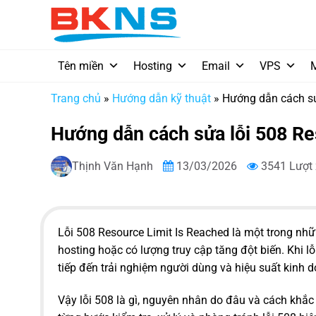
Chuyển
đến
nội
dung
Tên miền
Hosting
Email
VPS
Trang chủ
»
Hướng dẫn kỹ thuật
»
Hướng dẫn cách sử
Hướng dẫn cách sửa lỗi 508 R
Thịnh Văn Hạnh
13/03/2026
3541 Lượt
Lỗi 508 Resource Limit Is Reached là một trong nhữn
hosting hoặc có lượng truy cập tăng đột biến. Khi l
tiếp đến trải nghiệm người dùng và hiệu suất kinh 
Vậy lỗi 508 là gì, nguyên nhân do đâu và cách khắ