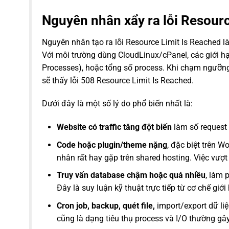
Nguyên nhân xẩy ra lỗi Resour
Nguyên nhân tạo ra lỗi Resource Limit Is Reached l
Với môi trường dùng CloudLinux/cPanel, các giới hạn
Processes), hoặc tổng số process. Khi chạm ngưỡng
sẽ thấy lỗi 508 Resource Limit Is Reached.
Dưới đây là một số lý do phổ biến nhất là:
Website có traffic tăng đột biến
làm số request 
Code hoặc plugin/theme nặng
, đặc biệt trên 
nhân rất hay gặp trên shared hosting. Việc vượt 
Truy vấn database chậm hoặc quá nhiều
, làm 
Đây là suy luận kỹ thuật trực tiếp từ cơ chế gi
Cron job, backup, quét file,
import/export dữ li
cũng là dạng tiêu thụ process và I/O thường gây