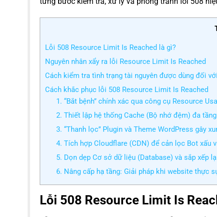
từng bước kiểm tra, xử lý và phòng tránh lỗi 508 hiệ
Lỗi 508 Resource Limit Is Reached là gì?
Nguyên nhân xẩy ra lỗi Resource Limit Is Reached
Cách kiểm tra tình trạng tài nguyên được dùng đối v
Cách khắc phục lỗi 508 Resource Limit Is Reached
1. “Bắt bệnh” chính xác qua công cụ Resource Usa
2. Thiết lập hệ thống Cache (Bộ nhớ đệm) đa tầng
3. “Thanh lọc” Plugin và Theme WordPress gây xu
4. Tích hợp Cloudflare (CDN) để cản lọc Bot xấu v
5. Dọn dẹp Cơ sở dữ liệu (Database) và sắp xếp l
6. Nâng cấp hạ tầng: Giải pháp khi website thực sự
Lỗi 508 Resource Limit Is Reac