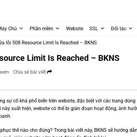
Máy Chủ
Phần mềm
Website
SSL
Đối tác
a lỗi 508 Resource Limit Is Reached – BKNS
esource Limit Is Reached – BKNS
 xem
Chia sẻ bài viết
g sự cố khá phổ biến trên website, đặc biệt với các trang dùng
ỗi này xuất hiện, website có thể bị gián đoạn hoạt động, ảnh hưở
doanh.
c phục thế nào cho đúng? Trong bài viết này, BKNS sẽ hướng dẫ