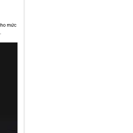
 cho mức
.