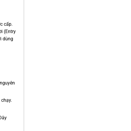
c cấp.
i (Entry
ời dùng
 nguyên
 chạy.
 Đây