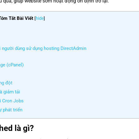
u quả, giúp website sớm hoạt động ổn định trở lại.
Tóm Tắt Bài Viết
[
hide
]
ới người dùng sử dụng hosting DirectAdmin
ge (cPanel)
ng đột
à giảm tải
ại Cron Jobs
 phát triển
hed là gì?